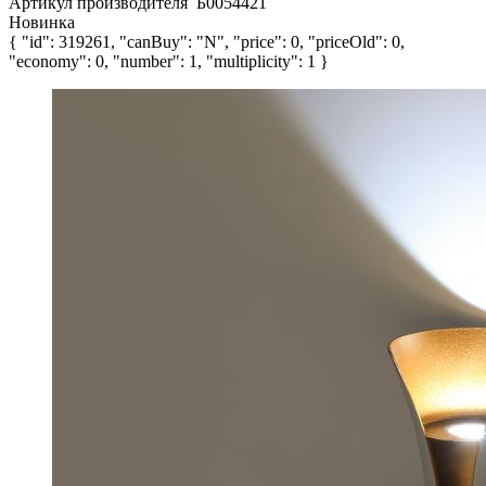
Артикул производителя
Б0054421
Новинка
{ "id": 319261, "canBuy": "N", "price": 0, "priceOld": 0,
"economy": 0, "number": 1, "multiplicity": 1 }