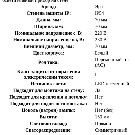
осветительный прибор на стене.
Бренд:
Эра
Степень защиты IP:
IP54
Длина, мм:
70 мм
Ширина, мм:
70 мм
Номинальное напряжение с, В:
220 В
Номинальное напряжение по, В:
230 В
Внешний диаметр, мм:
70 мм
Цвет корпуса:
Белый
Переменный ток
Род тока:
(AC)
Класс защиты от поражения
I
электрическим током:
Источник света:
LED несменный
Подходит для монтажа на стену:
Да
Подходит для крепления к потолку:
Нет
Подходит для подвесного монтажа:
Нет
Цоколь (патрон) лампы:
Нет (без)
Высота:
150 мм
Световой выход:
Прямой
Светораспределение:
Симметричный