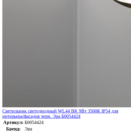
Светильник светодиодный WL44 BK 9Вт 3500К IP54 для
интерьера/фасадов черн. Эра Б0054424
Артикул:
Б0054424
Бренд:
Эра