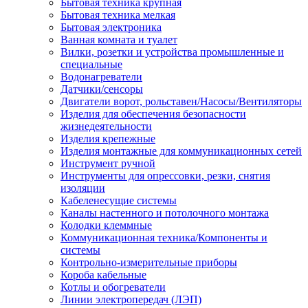
Бытовая техника крупная
Бытовая техника мелкая
Бытовая электроника
Ванная комната и туалет
Вилки, розетки и устройства промышленные и
специальные
Водонагреватели
Датчики/сенсоры
Двигатели ворот, рольставен/Насосы/Вентиляторы
Изделия для обеспечения безопасности
жизнедеятельности
Изделия крепежные
Изделия монтажные для коммуникационных сетей
Инструмент ручной
Инструменты для опрессовки, резки, снятия
изоляции
Кабеленесущие системы
Каналы настенного и потолочного монтажа
Колодки клеммные
Коммуникационная техника/Компоненты и
системы
Контрольно-измерительные приборы
Короба кабельные
Котлы и обогреватели
Линии электропередач (ЛЭП)