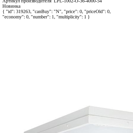
Артикул производителя
LPL-1002-O-36-4000-54
Новинка
{ "id": 319263, "canBuy": "N", "price": 0, "priceOld": 0,
"economy": 0, "number": 1, "multiplicity": 1 }