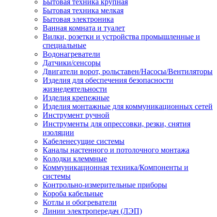
Бытовая техника крупная
Бытовая техника мелкая
Бытовая электроника
Ванная комната и туалет
Вилки, розетки и устройства промышленные и
специальные
Водонагреватели
Датчики/сенсоры
Двигатели ворот, рольставен/Насосы/Вентиляторы
Изделия для обеспечения безопасности
жизнедеятельности
Изделия крепежные
Изделия монтажные для коммуникационных сетей
Инструмент ручной
Инструменты для опрессовки, резки, снятия
изоляции
Кабеленесущие системы
Каналы настенного и потолочного монтажа
Колодки клеммные
Коммуникационная техника/Компоненты и
системы
Контрольно-измерительные приборы
Короба кабельные
Котлы и обогреватели
Линии электропередач (ЛЭП)