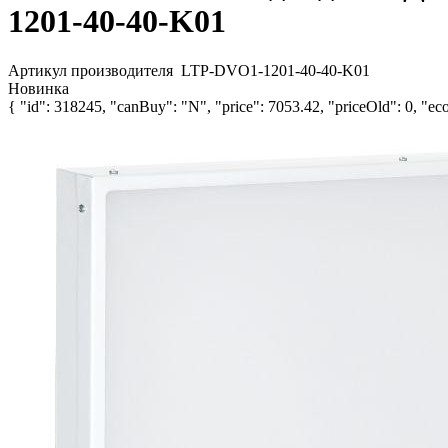
1201-40-40-K01
Артикул производителя
LTP-DVO1-1201-40-40-K01
Новинка
{ "id": 318245, "canBuy": "N", "price": 7053.42, "priceOld": 0, "eco