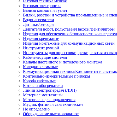
Бытовая техника мелкая
Бытовая электроника
Ванная комната и туалет
Вилки, розетки и устройства промышленные и спе
Водонагреватели
Датчики/сенсоры
Двигатели ворот, рольставен/Насосы/Вентиляторы
Изделия для обеспечения безопасности жизнедеяте
Изделия крепежные
Изделия монтажные для коммуникационных сетей
Инструмент ручной
Инструменты для опрессовки, резки, снятия изоляц
Кабеленесущие системы
Каналы настенного и потолочного монтажа
Колодки клеммные
Коммуникационная техника/Компоненты и систем
Контрольно-измерительные приборы
Короба кабельные
Котлы и обогреватели
Линии электропередач (ЛЭП)
Материал монтажный
Материалы для подключения
Муфты, фитинги сантехнические
Не определено
Оборудование высоковольтное