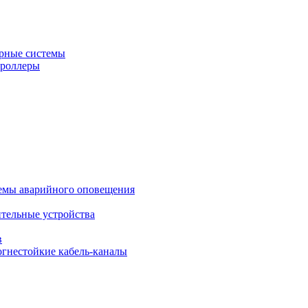
рные системы
троллеры
темы аварийного оповещения
ительные устройства
в
огнестойкие кабель-каналы