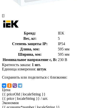
[]
Бренд:
IEK
Вес, кг:
5
Степень защиты IP:
IP54
Длина, мм:
595 мм
Ширина, мм:
595 мм
Номинальное напряжение с, В:
230 В
Кратность заказа:
1 шт.
Единица измерения:
штук
Сохранить или поделиться с близкими:
Цена
{{ priceOld | localeString }}
{{ price | localeString }}
/ шт.
Экономия
{{ economy*number | localeString }}