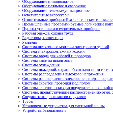
Оборудование низковольтное
Оборудование паяльное и сварочное
Оборудование телекоммуникационное
Осветительные аксессуары
Отопительные приборы/Технологические и инжене
Промышленные программируемые логические кон
Пункты установки измерительных приборов
Рабочая одежда, охрана труда
Радиаторы, конвекторы
Разъемы
Система штекерного монтажа электросети зданий
Система электромонтажных колонн
Системы ввода для кабелей и проводов
Системы защиты шланговые
Системы охлаждения
Системы пожарной, охранной сигнализации и сис
Системы распределения высокого напряжения
Системы распределения электроэнергии/распредел
Системы скрытой проводки под полом
Системы электрических распределительных шкафо
Системы, препятствующие распространению огня, 
Соединители для шлангов и рукавов
Трубы
Установочные устройства для системной шины
Устройства безопасности