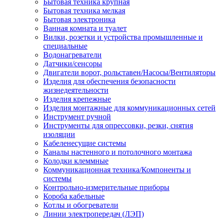
Бытовая техника крупная
Бытовая техника мелкая
Бытовая электроника
Ванная комната и туалет
Вилки, розетки и устройства промышленные и
специальные
Водонагреватели
Датчики/сенсоры
Двигатели ворот, рольставен/Насосы/Вентиляторы
Изделия для обеспечения безопасности
жизнедеятельности
Изделия крепежные
Изделия монтажные для коммуникационных сетей
Инструмент ручной
Инструменты для опрессовки, резки, снятия
изоляции
Кабеленесущие системы
Каналы настенного и потолочного монтажа
Колодки клеммные
Коммуникационная техника/Компоненты и
системы
Контрольно-измерительные приборы
Короба кабельные
Котлы и обогреватели
Линии электропередач (ЛЭП)