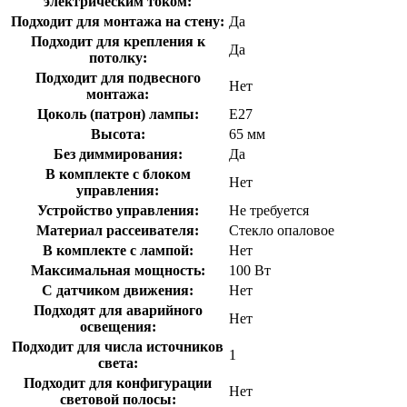
электрическим током:
Подходит для монтажа на стену:
Да
Подходит для крепления к
Да
потолку:
Подходит для подвесного
Нет
монтажа:
Цоколь (патрон) лампы:
E27
Высота:
65 мм
Без диммирования:
Да
В комплекте с блоком
Нет
управления:
Устройство управления:
Не требуется
Материал рассеивателя:
Стекло опаловое
В комплекте с лампой:
Нет
Максимальная мощность:
100 Вт
С датчиком движения:
Нет
Подходят для аварийного
Нет
освещения:
Подходит для числа источников
1
света:
Подходит для конфигурации
Нет
световой полосы: