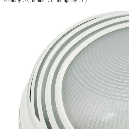
"economy": 0, "number": 1, "multiplicity": 1 }