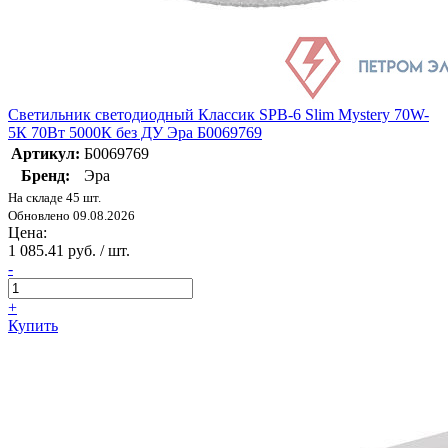
Светильник светодиодный Классик SPB-6 Slim Mystery 70W-
5К 70Вт 5000К без ДУ Эра Б0069769
Артикул:
Б0069769
Бренд:
Эра
На складе 45 шт.
Обновлено 09.08.2026
Цена:
1 085.41 руб. / шт.
-
+
Купить