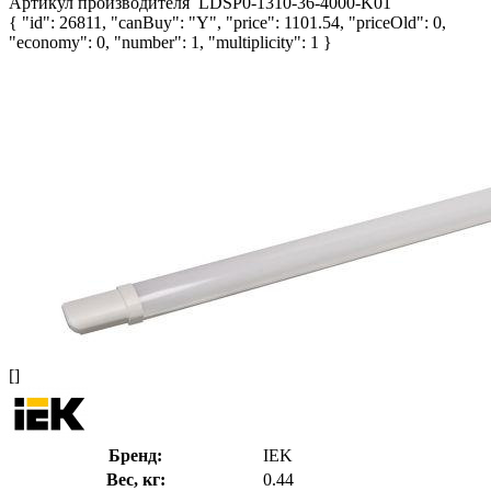
Артикул производителя
LDSP0-1310-36-4000-K01
{ "id": 26811, "canBuy": "Y", "price": 1101.54, "priceOld": 0,
"economy": 0, "number": 1, "multiplicity": 1 }
[]
Бренд:
IEK
Вес, кг:
0.44