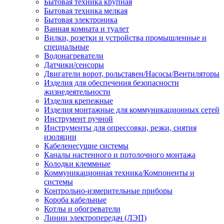
Бытовая техника крупная
Бытовая техника мелкая
Бытовая электроника
Ванная комната и туалет
Вилки, розетки и устройства промышленные и
специальные
Водонагреватели
Датчики/сенсоры
Двигатели ворот, рольставен/Насосы/Вентиляторы
Изделия для обеспечения безопасности
жизнедеятельности
Изделия крепежные
Изделия монтажные для коммуникационных сетей
Инструмент ручной
Инструменты для опрессовки, резки, снятия
изоляции
Кабеленесущие системы
Каналы настенного и потолочного монтажа
Колодки клеммные
Коммуникационная техника/Компоненты и
системы
Контрольно-измерительные приборы
Короба кабельные
Котлы и обогреватели
Линии электропередач (ЛЭП)