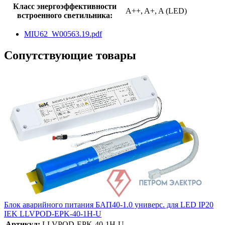
Класс энергоэффективности
A++, A+, A (LED)
встроенного светильника:
MIU62_W00563.19.pdf
Сопутствующие товары
Блок аварийного питания БАП40-1.0 универс. для LED IP20
IEK LLVPOD-EPK-40-1H-U
Артикул:
LLVPOD-EPK-40-1H-U