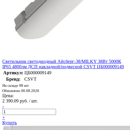
Светильник светодиодный Айсберг-38/MILKY 38Вт 5000К
IP65 4800лм ДСП накладной/подвесной CSVT ЦБ000009149
Артикул:
ЦБ000009149
Бренд:
CSVT
На складе 98 шт.
Обновлено 06.08.2026
Цена:
2 390.09 руб. / шт.
-
+
Купить