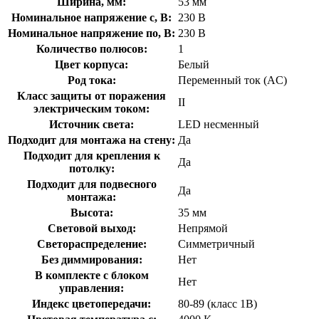
Ширина, мм:
53 мм
Номинальное напряжение с, В:
230 В
Номинальное напряжение по, В:
230 В
Количество полюсов:
1
Цвет корпуса:
Белый
Род тока:
Переменный ток (AC)
Класс защиты от поражения
II
электрическим током:
Источник света:
LED несменный
Подходит для монтажа на стену:
Да
Подходит для крепления к
Да
потолку:
Подходит для подвесного
Да
монтажа:
Высота:
35 мм
Световой выход:
Непрямой
Светораспределение:
Симметричный
Без диммирования:
Нет
В комплекте с блоком
Нет
управления:
Индекс цветопередачи:
80-89 (класс 1В)