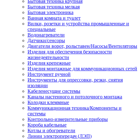
Бытовая техника крупная
Бытовая техника мелкая
Бытовая электроника
Ванная комната и туалет
Вилки, розетки и устройства промышленные и
специальные
Водонагреватели
Датчики/сенсоры
Двигатели ворот, рольставен/Насосы/Вентиляторы
Изделия для обеспечения безопасности
жизнедеятельности
Изделия крепежные
Изделия монтажные для коммуникационных сетей
Инструмент ручной
Инструменты для опрессовки, резки, снятия
изоляции
Кабеленесущие системы
Каналы настенного и потолочного монтажа
Колодки клеммные
Коммуникационная техника/Компоненты и
системы
Контрольно-измерительные приборы
Короба кабельные
Котлы и обогреватели
Линии электропередач (ЛЭП)