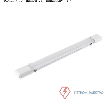
"economy": 0, "number": 1, "multiplicity": 1 }