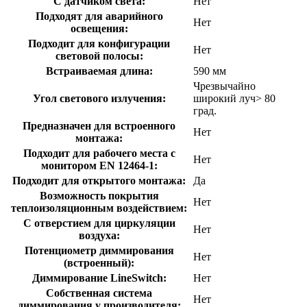
С датчиком света:
Нет
Подходят для аварийного
Нет
освещения:
Подходит для конфигурации
Нет
световой полосы:
Встраиваемая длина:
590 мм
Чрезвычайно
Угол светового излучения:
широкий луч> 80
град.
Предназначен для встроенного
Нет
монтажа:
Подходит для рабочего места с
Нет
монитором EN 12464-1:
Подходит для открытого монтажа:
Да
Возможность покрытия
Нет
теплоизоляционным воздействием:
С отверстием для циркуляции
Нет
воздуха:
Потенциометр диммирования
Нет
(встроенный):
Диммирование LineSwitch:
Нет
Собственная система
Нет
диммирования у производителя: