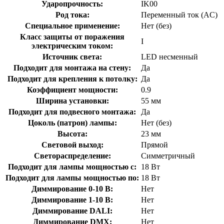
Ударопрочность:
IK00
Род тока:
Переменный ток (AC)
Специальное применение:
Нет (без)
Класс защиты от поражения
I
электрическим током:
Источник света:
LED несменный
Подходит для монтажа на стену:
Да
Подходит для крепления к потолку:
Да
Коэффициент мощности:
0.9
Ширина установки:
55 мм
Подходит для подвесного монтажа:
Да
Цоколь (патрон) лампы:
Нет (без)
Высота:
23 мм
Световой выход:
Прямой
Светораспределение:
Симметричный
Подходит для лампы мощностью с:
18 Вт
Подходит для лампы мощностью по:
18 Вт
Диммирование 0-10 В:
Нет
Диммирование 1-10 В:
Нет
Диммирование DALI:
Нет
Диммирование DMX:
Нет