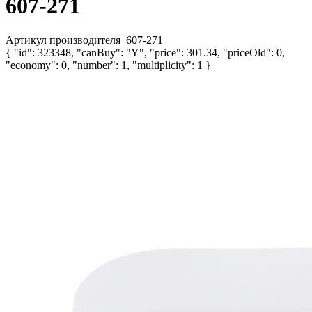
607-271
Артикул производителя
607-271
{ "id": 323348, "canBuy": "Y", "price": 301.34, "priceOld": 0,
"economy": 0, "number": 1, "multiplicity": 1 }