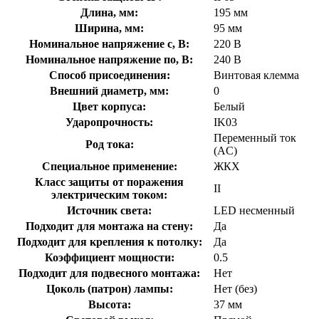
Длина, мм:
195 мм
Ширина, мм:
95 мм
Номинальное напряжение с, В:
220 В
Номинальное напряжение по, В:
240 В
Способ присоединения:
Винтовая клемма
Внешний диаметр, мм:
0
Цвет корпуса:
Белый
Ударопрочность:
IK03
Переменный ток
Род тока:
(AC)
Специальное применение:
ЖКХ
Класс защиты от поражения
II
электрическим током:
Источник света:
LED несменный
Подходит для монтажа на стену:
Да
Подходит для крепления к потолку:
Да
Коэффициент мощности:
0.5
Подходит для подвесного монтажа:
Нет
Цоколь (патрон) лампы:
Нет (без)
Высота:
37 мм