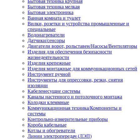
Бытовая техника крупная
Бытовая техника мелкая
Бытовая электроника
Ванная комната и туалет
Вилки, розетки и устройства промышленные и
специальные
Водонагреватели
Датчики/сенсоры
Двигатели ворот, рольставен/Насосы/Вентиляторы
Изделия для обеспечения безопасности
жизнедеятельности
Изделия крепежные
Изделия монтажные для коммуникационных сетей
Инструмент ручной
Инструменты для опрессовки, резки, снятия
изоляции
Кабеленесущие системы
Каналы настенного и потолочного монтажа
Колодки клеммные
Коммуникационная техника/Компоненты и
системы
Контрольно-измерительные приборы
Короба кабельные
Котлы и обогреватели
Линии электропередач (ЛЭП)