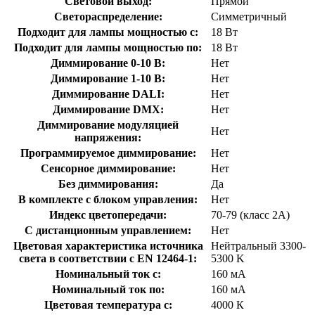
Световой выход:
Прямой
Светораспределение:
Симметричный
Подходит для лампы мощностью с:
18 Вт
Подходит для лампы мощностью по:
18 Вт
Диммирование 0-10 В:
Нет
Диммирование 1-10 В:
Нет
Диммирование DALI:
Нет
Диммирование DMX:
Нет
Диммирование модуляцией
Нет
напряжения:
Программируемое диммирование:
Нет
Сенсорное диммирование:
Нет
Без диммирования:
Да
В комплекте с блоком управления:
Нет
Индекс цветопередачи:
70-79 (класс 2А)
С дистанционным управлением:
Нет
Цветовая характеристика источника
Нейтральный 3300-
света в соответствии с EN 12464-1:
5300 K
Номинальный ток с:
160 мА
Номинальный ток по:
160 мА
Цветовая температура с:
4000 К