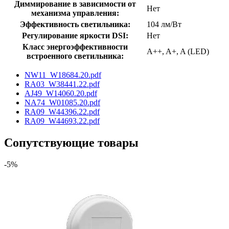
Диммирование в зависимости от
Нет
механизма управления:
Эффективность светильника:
104 лм/Вт
Регулирование яркости DSI:
Нет
Класс энергоэффективности
A++, A+, A (LED)
встроенного светильника:
NW11_W18684.20.pdf
RA03_W38441.22.pdf
AJ49_W14060.20.pdf
NA74_W01085.20.pdf
RA09_W44396.22.pdf
RA09_W44693.22.pdf
Сопутствующие товары
-5%