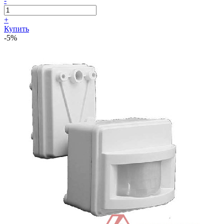
-
+
Купить
-5%