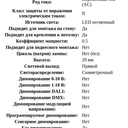
Род тока:
(AC)
Класс защиты от поражения
II
электрическим током:
Источник света:
LED несменный
Подходит для монтажа на стену:
Да
Подходит для крепления к потолку:
Да
Коэффициент мощности:
0.5
Подходит для подвесного монтажа:
Нет
Цоколь (патрон) лампы:
Нет (без)
Высота:
29 мм
Световой выход:
Прямой
Светораспределение:
Симметричный
Диммирование 0-10 В:
Нет
Диммирование 1-10 В:
Нет
Диммирование DALI:
Нет
Диммирование DMX:
Нет
Диммирование модуляцией
Нет
напряжения:
Программируемое диммирование:
Нет
Сенсорное диммирование:
Нет
Без диммирования:
Да