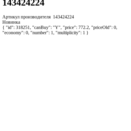
143424224
Артикул производителя
143424224
Новинка
{ "id": 318251, "canBuy": "Y", "price": 772.2, "priceOld": 0,
"economy": 0, "number": 1, "multiplicity": 1 }