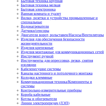
Бытовая техника крупная
Бытовая техника мелкая
Бытовая электроника
Ванная комната и туалет
Вилки, розетки и устройства промышленные и
специальные
Водонагреватели
Датчики/сенсоры
Двигатели ворот, рольставен/Насосы/Вентиляторы
Изделия для обеспечения безопасности
жизнедеятельности
Изделия крепежные
Изделия монтажные для коммуникационных сетей
Инструмент ручной
Инструменты для опрессовки, резки, снятия
изоляции
Кабеленесущие системы
Каналы настенного и потолочного монтажа
Колодки клеммные
Коммуникационная техника/Компоненты и
системы
Контрольно-измерительные приборы
Короба кабельные
Котлы и обогреватели
Линии электропередач (ЛЭП)