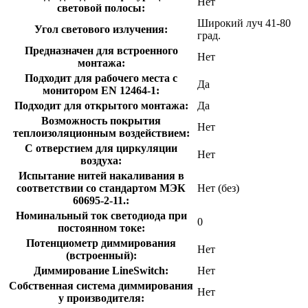
Нет
световой полосы:
Широкий луч 41-80
Угол светового излучения:
град.
Предназначен для встроенного
Нет
монтажа:
Подходит для рабочего места с
Да
монитором EN 12464-1:
Подходит для открытого монтажа:
Да
Возможность покрытия
Нет
теплоизоляционным воздействием:
С отверстием для циркуляции
Нет
воздуха:
Испытание нитей накаливания в
соответствии со стандартом МЭК
Нет (без)
60695-2-11.:
Номинальный ток светодиода при
0
постоянном токе:
Потенциометр диммирования
Нет
(встроенный):
Диммирование LineSwitch:
Нет
Собственная система диммирования
Нет
у производителя: