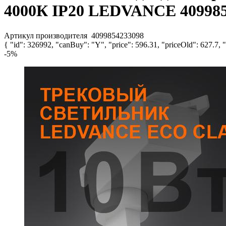
4000К IP20 LEDVANCE 409985
Артикул производителя
4099854233098
{ "id": 326992, "canBuy": "Y", "price": 596.31, "priceOld": 627.7, "
-5%