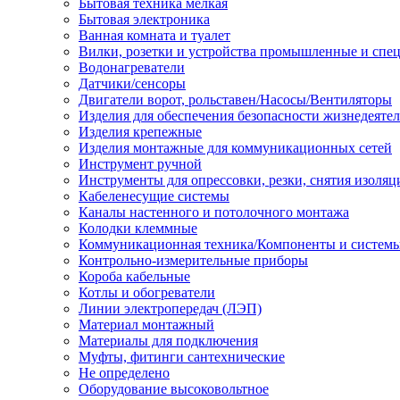
Бытовая техника мелкая
Бытовая электроника
Ванная комната и туалет
Вилки, розетки и устройства промышленные и спе
Водонагреватели
Датчики/сенсоры
Двигатели ворот, рольставен/Насосы/Вентиляторы
Изделия для обеспечения безопасности жизнедеяте
Изделия крепежные
Изделия монтажные для коммуникационных сетей
Инструмент ручной
Инструменты для опрессовки, резки, снятия изоляц
Кабеленесущие системы
Каналы настенного и потолочного монтажа
Колодки клеммные
Коммуникационная техника/Компоненты и систем
Контрольно-измерительные приборы
Короба кабельные
Котлы и обогреватели
Линии электропередач (ЛЭП)
Материал монтажный
Материалы для подключения
Муфты, фитинги сантехнические
Не определено
Оборудование высоковольтное