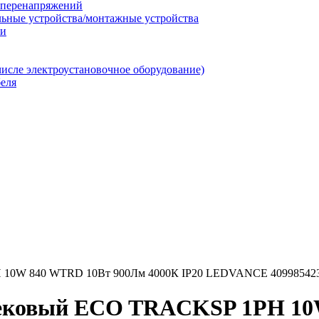
т перенапряжений
льные устройства/монтажные устройства
ии
числе электроустановочное оборудование)
еля
H 10W 840 WTRD 10Вт 900Лм 4000К IP20 LEDVANCE 40998542
рековый ECO TRACKSP 1PH 10