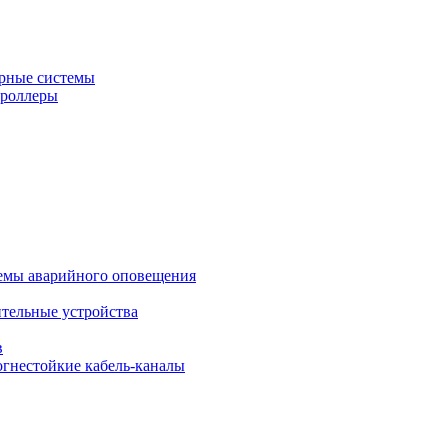
рные системы
троллеры
темы аварийного оповещения
ительные устройства
в
огнестойкие кабель-каналы