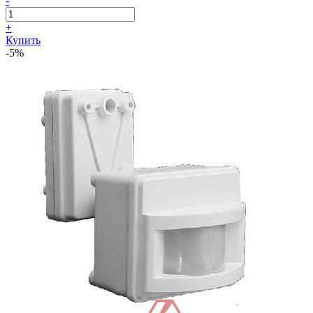
-
+
Купить
-5%