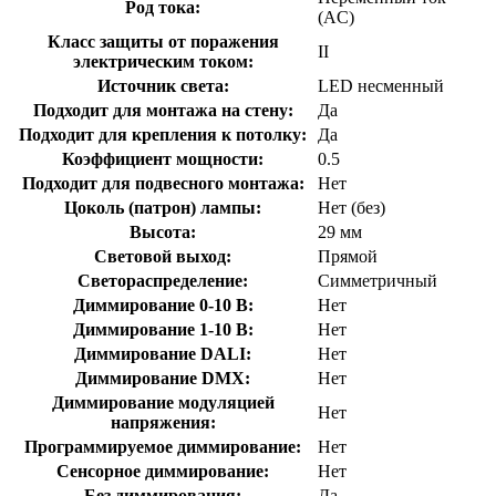
Род тока:
(AC)
Класс защиты от поражения
II
электрическим током:
Источник света:
LED несменный
Подходит для монтажа на стену:
Да
Подходит для крепления к потолку:
Да
Коэффициент мощности:
0.5
Подходит для подвесного монтажа:
Нет
Цоколь (патрон) лампы:
Нет (без)
Высота:
29 мм
Световой выход:
Прямой
Светораспределение:
Симметричный
Диммирование 0-10 В:
Нет
Диммирование 1-10 В:
Нет
Диммирование DALI:
Нет
Диммирование DMX:
Нет
Диммирование модуляцией
Нет
напряжения:
Программируемое диммирование:
Нет
Сенсорное диммирование:
Нет
Без диммирования:
Да