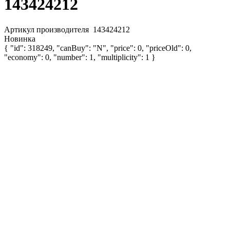
143424212
Артикул производителя
143424212
Новинка
{ "id": 318249, "canBuy": "N", "price": 0, "priceOld": 0,
"economy": 0, "number": 1, "multiplicity": 1 }