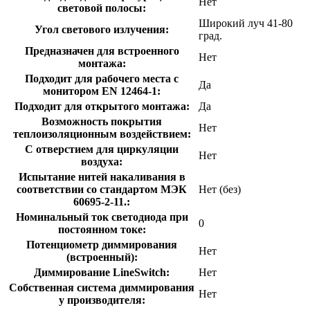
Нет
световой полосы:
Широкий луч 41-80
Угол светового излучения:
град.
Предназначен для встроенного
Нет
монтажа:
Подходит для рабочего места с
Да
монитором EN 12464-1:
Подходит для открытого монтажа:
Да
Возможность покрытия
Нет
теплоизоляционным воздействием:
С отверстием для циркуляции
Нет
воздуха:
Испытание нитей накаливания в
соответствии со стандартом МЭК
Нет (без)
60695-2-11.:
Номинальный ток светодиода при
0
постоянном токе:
Потенциометр диммирования
Нет
(встроенный):
Диммирование LineSwitch:
Нет
Собственная система диммирования
Нет
у производителя: