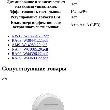
Диммирование в зависимости от
Нет
механизма управления:
Эффективность светильника:
104 лм/Вт
Регулирование яркости DSI:
Нет
Класс энергоэффективности
A++, A+, A (LED)
встроенного светильника:
NW11_W18684.20.pdf
RA03_W38441.22.pdf
AJ49_W14060.20.pdf
NA74_W01085.20.pdf
RA09_W44396.22.pdf
RA09_W44693.22.pdf
Сопутствующие товары
-5%