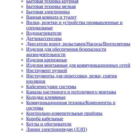
Бытовая техника крупная
Бытовая техника мелкая
Бытовая электроника
Ванная комната и туалет
Вилки, розетки и устройства промышленные и
специальные
Водонагреватели
Датчики/сенсоры
Двигатели ворот, рольставен/Насосы/Вентиляторы
Изделия для обеспечения безопасности
жизнедеятельности
Изделия крепежные
Изделия монтажные для коммуникационных сетей
Инструмент ручной
Инструменты для опрессовки, резки, снятия
изоляции
Кабеленесущие системы
Каналы настенного и потолочного монтажа
Колодки клеммные
Коммуникационная техника/Компоненты и
системы
Контрольно-измерительные приборы
Короба кабельные
Котлы и обогреватели
Линии электропередач (ЛЭП)