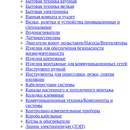
Бытовая техника крупная
Бытовая техника мелкая
Бытовая электроника
Ванная комната и туалет
Вилки, розетки и устройства промышленные и
специальные
Водонагреватели
Датчики/сенсоры
Двигатели ворот, рольставен/Насосы/Вентиляторы
Изделия для обеспечения безопасности
жизнедеятельности
Изделия крепежные
Изделия монтажные для коммуникационных сетей
Инструмент ручной
Инструменты для опрессовки, резки, снятия
изоляции
Кабеленесущие системы
Каналы настенного и потолочного монтажа
Колодки клеммные
Коммуникационная техника/Компоненты и
системы
Контрольно-измерительные приборы
Короба кабельные
Котлы и обогреватели
Линии электропередач (ЛЭП)