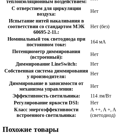
теплоизоляционным воздействием:
С отверстием для циркуляции
Нет
воздуха:
Испытание нитей накаливания в
соответствии со стандартом МЭК
Нет (без)
60695-2-11.:
Номинальный ток светодиода при
164 мА
постоянном токе:
Потенциометр диммирования
Нет
(встроенный):
Диммирование LineSwitch:
Нет
Собственная система диммирования
Нет
у производителя:
Диммирование в зависимости от
Нет
механизма управления:
Эффективность светильника:
114 лм/Вт
Регулирование яркости DSI:
Нет
Класс энергоэффективности
A ++, A +, A
встроенного светильника:
(светодиод)
Похожие товары