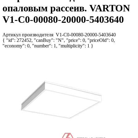
опаловым рассеив. VARTON
V1-C0-00080-20000-5403640
Артикул производителя
V1-C0-00080-20000-5403640
{ "id": 272452, "canBuy": "N", "price": 0, "priceOld": 0,
"economy": 0, "number": 1, "multiplicity": 1 }