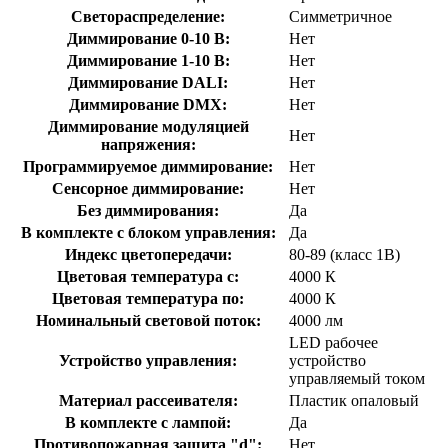
Светораспределение:
Симметричное
Диммирование 0-10 В:
Нет
Диммирование 1-10 В:
Нет
Диммирование DALI:
Нет
Диммирование DMX:
Нет
Диммирование модуляцией
Нет
напряжения:
Программируемое диммирование:
Нет
Сенсорное диммирование:
Нет
Без диммирования:
Да
В комплекте с блоком управления:
Да
Индекс цветопередачи:
80-89 (класс 1В)
Цветовая температура с:
4000 К
Цветовая температура по:
4000 К
Номинальный световой поток:
4000 лм
LED рабочее
Устройство управления:
устройство
управляемый током
Материал рассеивателя:
Пластик опаловый
В комплекте с лампой:
Да
Противопожарная защита "d":
Нет