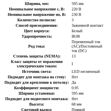
Ширина, мм:
595 мм
Номинальное напряжение с, В:
220 В
Номинальное напряжение по, В:
230 В
Количество полюсов:
3
Способ присоединения:
Зажимной контакт
Цвет корпуса:
Белый
Ударопрочность:
IK08
Переменный ток
Род тока:
(AC)/Постоянный
ток (DC)
Степень защиты (NEMA):
13
Класс защиты от поражения
I
электрическим током:
Источник света:
LED несменный
Подходит для монтажа на стену:
Нет
Подходит для крепления к потолку:
Да
Коэффициент мощности:
0.95
Ширина установки:
595 мм
Подходит для подвесного монтажа:
Нет
Высота:
68 мм
Световой выход:
Прямой