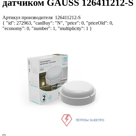
датчиком GAUSS 126411212-S
Артикул производителя
126411212-S
{ "id": 272963, "canBuy": "N", "price": 0, "priceOld": 0,
"economy": 0, "number": 1, "multiplicity": 1 }
[]