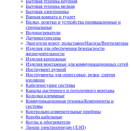
Бытовая техника крупная
Бытовая техника мелкая
Бытовая электроника
Ванная комната и туалет
Вилки, розетки и устройства промышленные и
специальные
Водонагреватели
Датчики/сенсоры
Двигатели ворот, рольставен/Насосы/Вентиляторы
Изделия для обеспечения безопасности
жизнедеятельности
Изделия крепежные
Изделия монтажные для коммуникационных сетей
Инструмент ручной
Инструменты для опрессовки, резки, снятия
изоляции
Кабеленесущие системы
Каналы настенного и потолочного монтажа
Колодки клеммные
Коммуникационная техника/Компоненты и
системы
Контрольно-измерительные приборы
Короба кабельные
Котлы и обогреватели
Линии электропередач (ЛЭП)