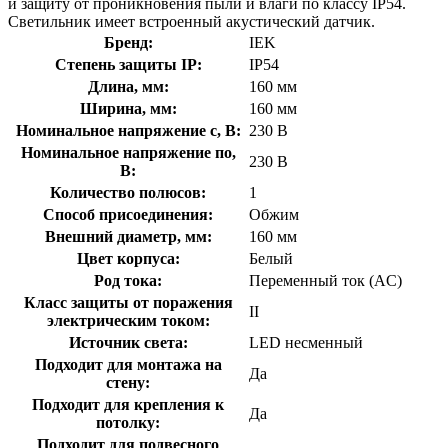
и защиту от проникновения пыли и влаги по классу IP54.
Светильник имеет встроенный акустический датчик.
Бренд:
IEK
Степень защиты IP:
IP54
Длина, мм:
160 мм
Ширина, мм:
160 мм
Номинальное напряжение с, В:
230 В
Номинальное напряжение по,
230 В
В:
Количество полюсов:
1
Способ присоединения:
Обжим
Внешний диаметр, мм:
160 мм
Цвет корпуса:
Белый
Род тока:
Переменный ток (AC)
Класс защиты от поражения
II
электрическим током:
Источник света:
LED несменный
Подходит для монтажа на
Да
стену:
Подходит для крепления к
Да
потолку:
Подходит для подвесного