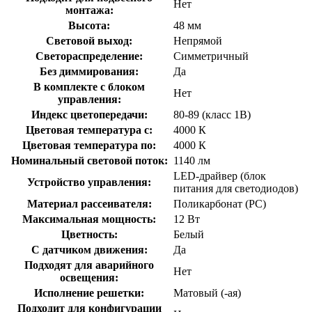
Нет
монтажа:
Высота:
48 мм
Световой выход:
Непрямой
Светораспределение:
Симметричный
Без диммирования:
Да
В комплекте с блоком
Нет
управления:
Индекс цветопередачи:
80-89 (класс 1В)
Цветовая температура с:
4000 К
Цветовая температура по:
4000 К
Номинальный световой поток:
1140 лм
LED-драйвер (блок
Устройство управления:
питания для светодиодов)
Материал рассеивателя:
Поликарбонат (PC)
Максимальная мощность:
12 Вт
Цветность:
Белый
С датчиком движения:
Да
Подходят для аварийного
Нет
освещения:
Исполнение решетки:
Матовый (-ая)
Подходит для конфигурации