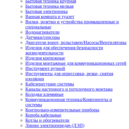
Бытовая техника крупная
Бытовая техника мелкая
Бытовая электроника
Ванная комната и туалет
Вилки, розетки и устройства промышленные и
специальные
Водонагреватели
Датчики/сенсоры
Двигатели ворот, рольставен/Насосы/Вентиляторы
Изделия для обеспечения безопасности
жизнедеятельности
Изделия крепежные
Изделия монтажные для коммуникационных сетей
Инструмент ручной
Инструменты для опрессовки, резки, снятия
изоляции
Кабеленесущие системы
Каналы настенного и потолочного монтажа
Колодки клеммные
Коммуникационная техника/Компоненты и
системы
Контрольно-измерительные приборы
Короба кабельные
Котлы и обогреватели
Линии электропередач (ЛЭП)