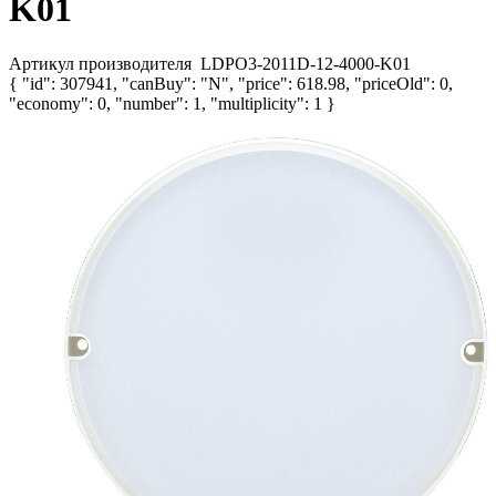
K01
Артикул производителя
LDPO3-2011D-12-4000-K01
{ "id": 307941, "canBuy": "N", "price": 618.98, "priceOld": 0,
"economy": 0, "number": 1, "multiplicity": 1 }