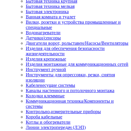
Бытовая техника крупная
Бытовая техника мелкая
Бытовая электроника
Ванная комната и туалет
Вилки, розетки и устройства промышленные и
специальные
Водонагреватели
Датчики/сенсоры
Двигатели ворот, рольставен/Насосы/Вентиляторы
Изделия для обеспечения безопасности
жизнедеятельности
Изделия крепежные
Изделия монтажные для коммуникационных сетей
Инструмент ручной
Инструменты для опрессовки, резки, снятия
изоляции
Кабеленесущие системы
Каналы настенного и потолочного монтажа
Колодки клеммные
Коммуникационная техника/Компоненты и
системы
Контрольно-измерительные приборы
Короба кабельные
Котлы и обогреватели
Линии электропередач (ЛЭП)