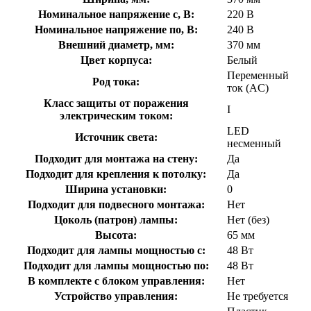
Номинальное напряжение с, В:
220 В
Номинальное напряжение по, В:
240 В
Внешний диаметр, мм:
370 мм
Цвет корпуса:
Белый
Переменный
Род тока:
ток (AC)
Класс защиты от поражения
I
электрическим током:
LED
Источник света:
несменный
Подходит для монтажа на стену:
Да
Подходит для крепления к потолку:
Да
Ширина установки:
0
Подходит для подвесного монтажа:
Нет
Цоколь (патрон) лампы:
Нет (без)
Высота:
65 мм
Подходит для лампы мощностью с:
48 Вт
Подходит для лампы мощностью по:
48 Вт
В комплекте с блоком управления:
Нет
Устройство управления:
Не требуется