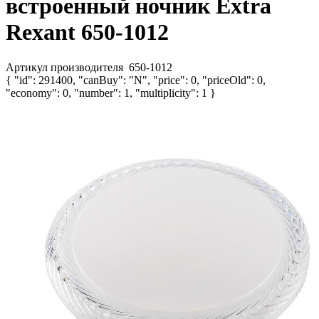
встроенный ночник Extra
Rexant 650-1012
Артикул производителя
650-1012
{ "id": 291400, "canBuy": "N", "price": 0, "priceOld": 0,
"economy": 0, "number": 1, "multiplicity": 1 }