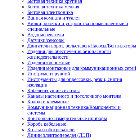
Бытовая техника крупная
Бытовая техника мелкая
Бытовая электроника
Ванная комната и туалет
Вилки, розетки и устройства промышленные и
специальные
Водонагреватели
Датчики/сенсоры
Двигатели ворот, рольставен/Насосы/Вентиляторы
Изделия для обеспечения безопасности
жизнедеятельности
Изделия крепежные
Изделия монтажные для коммуникационных сетей
Инструмент ручной
Инструменты для опрессовки, резки, снятия
изоляции
Кабеленесущие системы
Каналы настенного и потолочного монтажа
Колодки клеммные
Коммуникационная техника/Компоненты и
системы
Контрольно-измерительные приборы
Короба кабельные
Котлы и обогреватели
Линии электропередач (ЛЭП)