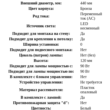
Внешний диаметр, мм:
440 мм
Цвет корпуса:
Бронза
Переменный
Род тока:
ток (AC)
LED
Источник света:
несменный
Подходит для монтажа на стену:
Да
Подходит для крепления к потолку:
Да
Ширина установки:
0
Подходит для подвесного монтажа:
Нет
Цоколь (патрон) лампы:
Нет (без)
Высота:
120 мм
Подходит для лампы мощностью с:
90 Вт
Подходит для лампы мощностью по:
90 Вт
В комплекте с блоком управления:
Нет
Устройство управления:
Не требуется
Пластик
Материал рассеивателя:
опаловый
В комплекте с лампой:
Да
Противопожарная защита "d":
Нет
Цветность:
Белый