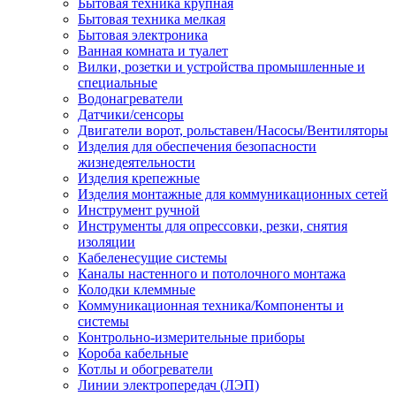
Бытовая техника крупная
Бытовая техника мелкая
Бытовая электроника
Ванная комната и туалет
Вилки, розетки и устройства промышленные и
специальные
Водонагреватели
Датчики/сенсоры
Двигатели ворот, рольставен/Насосы/Вентиляторы
Изделия для обеспечения безопасности
жизнедеятельности
Изделия крепежные
Изделия монтажные для коммуникационных сетей
Инструмент ручной
Инструменты для опрессовки, резки, снятия
изоляции
Кабеленесущие системы
Каналы настенного и потолочного монтажа
Колодки клеммные
Коммуникационная техника/Компоненты и
системы
Контрольно-измерительные приборы
Короба кабельные
Котлы и обогреватели
Линии электропередач (ЛЭП)