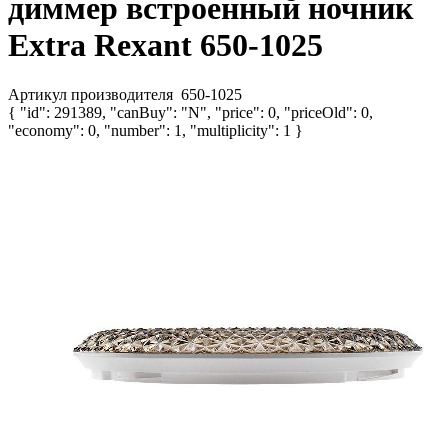
диммер встроенный ночник
Extra Rexant 650-1025
Артикул производителя
650-1025
{ "id": 291389, "canBuy": "N", "price": 0, "priceOld": 0,
"economy": 0, "number": 1, "multiplicity": 1 }