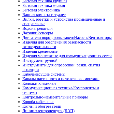
Бытовая техника крупная
Бытовая техника мелкая
Бытовая электроника
Ванная комната и туалет
Вилки, розетки и устройства промышленные и
специальные
Водонагреватели
Датчики/сенсоры
Двигатели ворот, рольставен/Насосы/Вентиляторы
Изделия для обеспечения безопасности
жизнедеятельности
Изделия крепежные
Изделия монтажные для коммуникационных сетей
Инструмент ручной
Инструменты для опрессовки, резки, снятия
изоляции
Кабеленесущие системы
Каналы настенного и потолочного монтажа
Колодки клеммные
Коммуникационная техника/Компоненты и
системы
Контрольно-измерительные приборы
Короба кабельные
Котлы и обогреватели
Линии электропередач (ЛЭП)