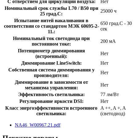
С отверстием для циркуляции воздуха:
Нет
Номинальный срок службы L70 / B50 при
25000 ч
25 град.C:
Испытание нитей накаливания в
650 град.C - 30
соответствии со стандартом МЭК 60695-2-
сек
11.:
Номинальный ток светодиода при
200 мА
постоянном токе:
Потенциометр диммирования
Нет
(встроенный):
Диммирование LineSwitch:
Нет
Собственная система диммирования у
Нет
производителя:
Диммирование в зависимости от
Нет
механизма управления:
Эффективность светильника:
77 лм/Вт
Регулирование яркости DSI:
Нет
Класс энергоэффективности встроенного
A ++, A +, A
светильника:
(светодиод)
NA46_W00967.21.pdf
Похожие товары