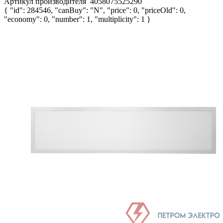
Артикул производителя
4058075525290
{ "id": 284546, "canBuy": "N", "price": 0, "priceOld": 0,
"economy": 0, "number": 1, "multiplicity": 1 }