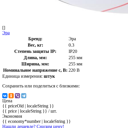
[]
Эра
Бренд:
Эра
Вес, кг:
0.3
Степень защиты IP:
IP20
Длина, мм:
255 мм
Ширина, мм:
255 мм
Номинальное напряжение с, В:
220 В
Единица измерения:
штук
Сохранить или поделиться с близкими:
Цена
{{ priceOld | localeString }}
{{ price | localeString }}
/ шт.
Экономия
{{ economy*number | localeString }}
Нашли дешевле? Снизим цену!