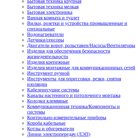
Бытовая техника крупная
Бытовая техника мелкая
Бытовая электроника
Ванная комната и туалет
Вилки, розетки и устройства промышленные и
специальные
Водонагреватели
Датчики/сенсоры
Двигатели ворот, рольставен/Насосы/Вентиляторы
Изделия для обеспечения безопасности
жизнедеятельности
Изделия крепежные
Изделия монтажные для коммуникационных сетей
Инструмент ручной
Инструменты для опрессовки, резки, снятия
изоляции
Кабеленесущие системы
Каналы настенного и потолочного монтажа
Колодки клеммные
Коммуникационная техника/Компоненты и
системы
Контрольно-измерительные приборы
Короба кабельные
Котлы и обогреватели
Линии электропередач (ЛЭП)