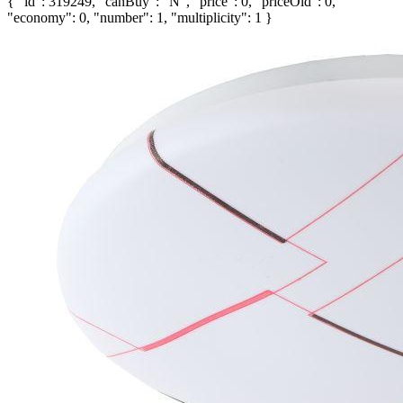
{ "id": 319249, "canBuy": "N", "price": 0, "priceOld": 0,
"economy": 0, "number": 1, "multiplicity": 1 }