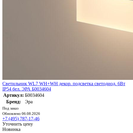
Светильник WL7 WH+WH декор. подсветка светодиод. 6Вт
IP54 бел. ЭРА Б0034604
Артикул:
Б0034604
Бренд:
Эра
Под заказ
Обновлено 06.08.2026
+7 (495) 787-17-46
Уточнить цену
Новинка