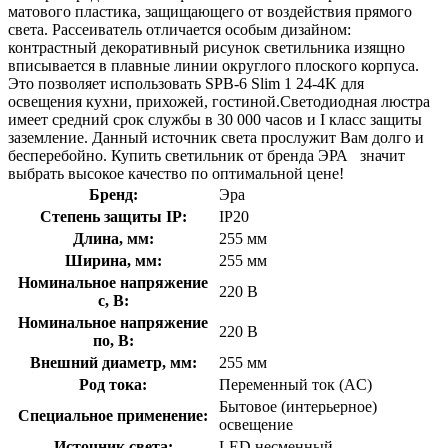
матового пластика, защищающего от воздействия прямого
света. Рассеиватель отличается особым дизайном:
контрастный декоративный рисунок светильника изящно
вписывается в плавные линии округлого плоского корпуса.
Это позволяет использовать SPB-6 Slim 1 24-4K для
освещения кухни, прихожей, гостиной.Светодиодная люстра
имеет средний срок службы в 30 000 часов и I класс защиты
заземление. Данный источник света прослужит Вам долго и
бесперебойно. Купить светильник от бренда ЭРА значит
выбрать высокое качество по оптимальной цене!
Бренд:
Эра
Степень защиты IP:
IP20
Длина, мм:
255 мм
Ширина, мм:
255 мм
Номинальное напряжение
220 В
с, В:
Номинальное напряжение
220 В
по, В:
Внешний диаметр, мм:
255 мм
Род тока:
Переменный ток (AC)
Бытовое (интерьерное)
Специальное применение:
освещение
Источник света:
LED несменный