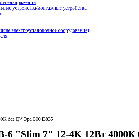
т перенапряжений
льные устройства/монтажные устройства
ии
числе электроустановочное оборудование)
еля
00К без ДУ Эра Б0043835
-6 "Slim 7" 12-4K 12Вт 4000К 