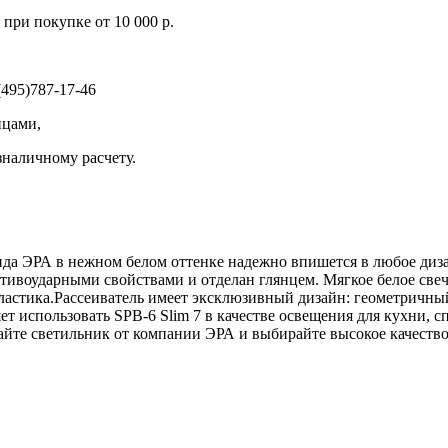
при покупке от 10 000 р.
495)787-17-46
ицами,
зналичному расчету.
да ЭРА в нежном белом оттенке надежно впишется в любое диза
воударными свойствами и отделан глянцем. Мягкое белое свече
 пластика.Рассеиватель имеет эксклюзивный дизайн: геометричны
т использовать SPB-6 Slim 7 в качестве освещения для кухни, 
тайте светильник от компании ЭРА и выбирайте высокое качеств