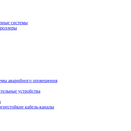
рные системы
троллеры
темы аварийного оповещения
ительные устройства
в
огнестойкие кабель-каналы