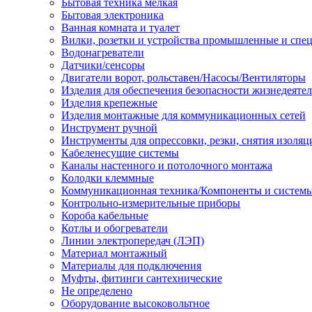
Бытовая техника мелкая
Бытовая электроника
Ванная комната и туалет
Вилки, розетки и устройства промышленные и спе
Водонагреватели
Датчики/сенсоры
Двигатели ворот, рольставен/Насосы/Вентиляторы
Изделия для обеспечения безопасности жизнедеяте
Изделия крепежные
Изделия монтажные для коммуникационных сетей
Инструмент ручной
Инструменты для опрессовки, резки, снятия изоляц
Кабеленесущие системы
Каналы настенного и потолочного монтажа
Колодки клеммные
Коммуникационная техника/Компоненты и систем
Контрольно-измерительные приборы
Короба кабельные
Котлы и обогреватели
Линии электропередач (ЛЭП)
Материал монтажный
Материалы для подключения
Муфты, фитинги сантехнические
Не определено
Оборудование высоковольтное