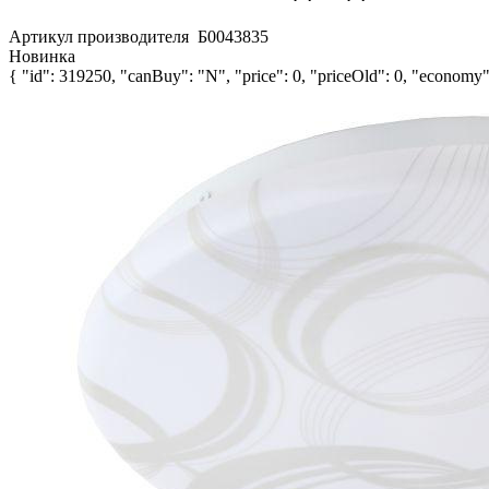
Артикул производителя
Б0043835
Новинка
{ "id": 319250, "canBuy": "N", "price": 0, "priceOld": 0, "economy":