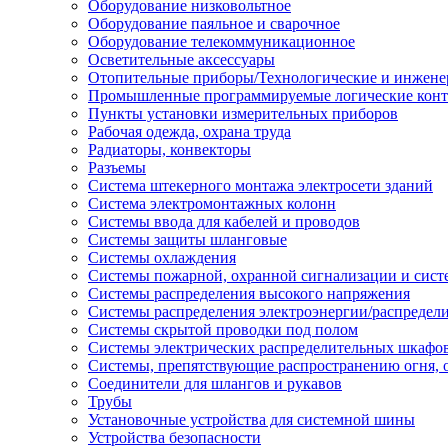
Оборудование низковольтное
Оборудование паяльное и сварочное
Оборудование телекоммуникационное
Осветительные аксессуары
Отопительные приборы/Технологические и инжене
Промышленные программируемые логические кон
Пункты установки измерительных приборов
Рабочая одежда, охрана труда
Радиаторы, конвекторы
Разъемы
Система штекерного монтажа электросети зданий
Система электромонтажных колонн
Системы ввода для кабелей и проводов
Системы защиты шланговые
Системы охлаждения
Системы пожарной, охранной сигнализации и сис
Системы распределения высокого напряжения
Системы распределения электроэнергии/распредел
Системы скрытой проводки под полом
Системы электрических распределительных шкафо
Системы, препятствующие распространению огня, 
Соединители для шлангов и рукавов
Трубы
Установочные устройства для системной шины
Устройства безопасности