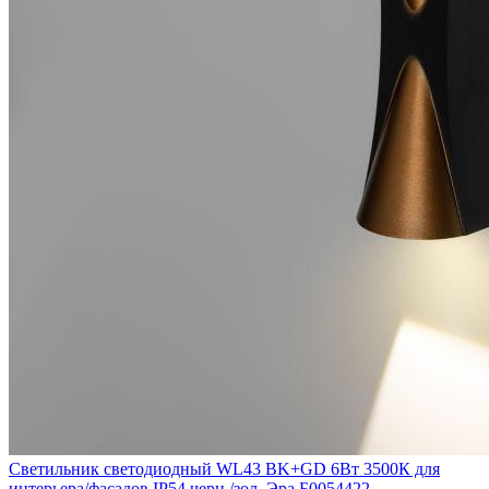
Светильник светодиодный WL43 BK+GD 6Вт 3500К для
интерьера/фасадов IP54 черн./зол. Эра Б0054422