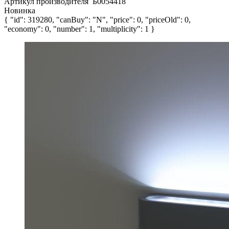
Артикул производителя
Б0054418
Новинка
{ "id": 319280, "canBuy": "N", "price": 0, "priceOld": 0,
"economy": 0, "number": 1, "multiplicity": 1 }