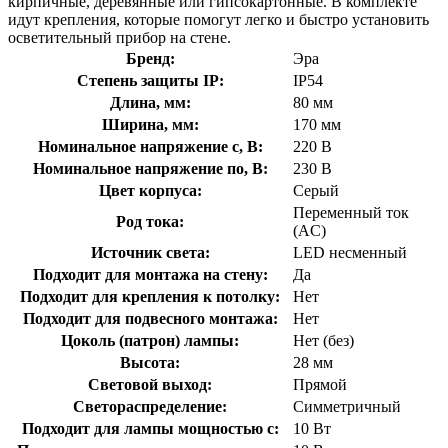
кирпичные, деревянные или гипсокартонные. В комплекте
идут крепления, которые помогут легко и быстро установить
осветительный прибор на стене.
Бренд:
Эра
Степень защиты IP:
IP54
Длина, мм:
80 мм
Ширина, мм:
170 мм
Номинальное напряжение с, В:
220 В
Номинальное напряжение по, В:
230 В
Цвет корпуса:
Серый
Переменный ток
Род тока:
(AC)
Источник света:
LED несменный
Подходит для монтажа на стену:
Да
Подходит для крепления к потолку:
Нет
Подходит для подвесного монтажа:
Нет
Цоколь (патрон) лампы:
Нет (без)
Высота:
28 мм
Световой выход:
Прямой
Светораспределение:
Симметричный
Подходит для лампы мощностью с:
10 Вт