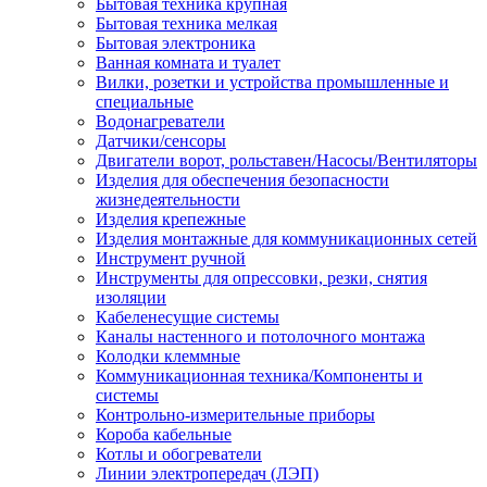
Бытовая техника крупная
Бытовая техника мелкая
Бытовая электроника
Ванная комната и туалет
Вилки, розетки и устройства промышленные и
специальные
Водонагреватели
Датчики/сенсоры
Двигатели ворот, рольставен/Насосы/Вентиляторы
Изделия для обеспечения безопасности
жизнедеятельности
Изделия крепежные
Изделия монтажные для коммуникационных сетей
Инструмент ручной
Инструменты для опрессовки, резки, снятия
изоляции
Кабеленесущие системы
Каналы настенного и потолочного монтажа
Колодки клеммные
Коммуникационная техника/Компоненты и
системы
Контрольно-измерительные приборы
Короба кабельные
Котлы и обогреватели
Линии электропередач (ЛЭП)