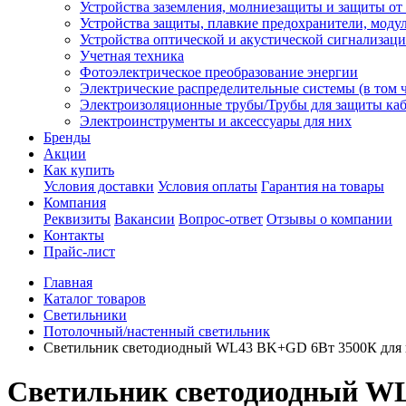
Устройства заземления, молниезащиты и защиты о
Устройства защиты, плавкие предохранители, моду
Устройства оптической и акустической сигнализац
Учетная техника
Фотоэлектрическое преобразование энергии
Электрические распределительные системы (в том 
Электроизоляционные трубы/Трубы для защиты каб
Электроинструменты и аксессуары для них
Бренды
Акции
Как купить
Условия доставки
Условия оплаты
Гарантия на товары
Компания
Реквизиты
Вакансии
Вопрос-ответ
Отзывы о компании
Контакты
Прайс-лист
Главная
Каталог товаров
Светильники
Потолочный/настенный светильник
Светильник светодиодный WL43 BK+GD 6Вт 3500К для инт
Светильник светодиодный WL4