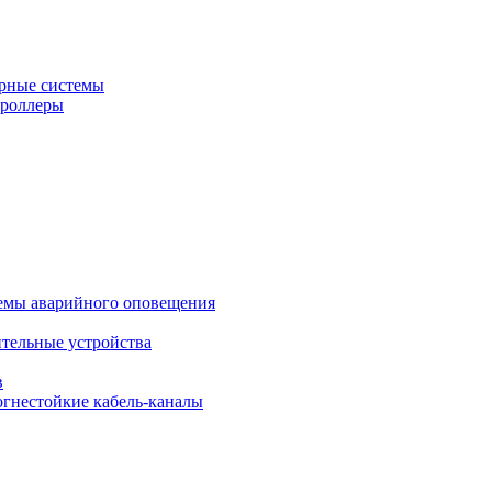
рные системы
троллеры
темы аварийного оповещения
ительные устройства
в
огнестойкие кабель-каналы