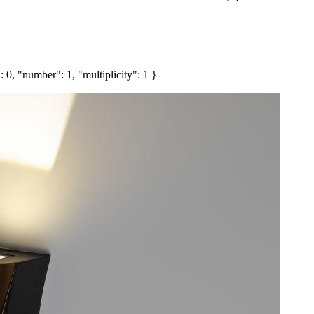
 0, "number": 1, "multiplicity": 1 }