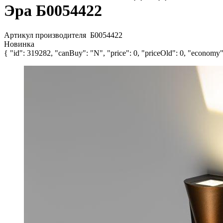
Эра Б0054422
Артикул производителя
Б0054422
Новинка
{ "id": 319282, "canBuy": "N", "price": 0, "priceOld": 0, "economy":