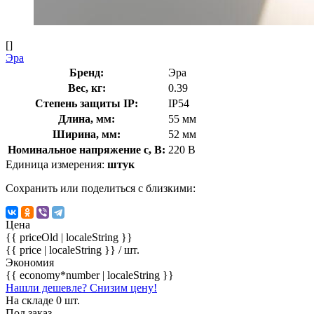
[]
Эра
Бренд:
Эра
Вес, кг:
0.39
Степень защиты IP:
IP54
Длина, мм:
55 мм
Ширина, мм:
52 мм
Номинальное напряжение с, В:
220 В
Единица измерения:
штук
Сохранить или поделиться с близкими:
Цена
{{ priceOld | localeString }}
{{ price | localeString }}
/ шт.
Экономия
{{ economy*number | localeString }}
Нашли дешевле? Снизим цену!
На складе 0 шт.
Под заказ