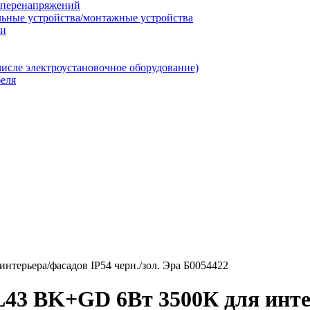
т перенапряжений
льные устройства/монтажные устройства
ии
числе электроустановочное оборудование)
еля
ерьера/фасадов IP54 черн./зол. Эра Б0054422
3 BK+GD 6Вт 3500К для интерь