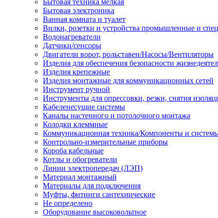
Бытовая техника мелкая
Бытовая электроника
Ванная комната и туалет
Вилки, розетки и устройства промышленные и спе
Водонагреватели
Датчики/сенсоры
Двигатели ворот, рольставен/Насосы/Вентиляторы
Изделия для обеспечения безопасности жизнедеяте
Изделия крепежные
Изделия монтажные для коммуникационных сетей
Инструмент ручной
Инструменты для опрессовки, резки, снятия изоляц
Кабеленесущие системы
Каналы настенного и потолочного монтажа
Колодки клеммные
Коммуникационная техника/Компоненты и систем
Контрольно-измерительные приборы
Короба кабельные
Котлы и обогреватели
Линии электропередач (ЛЭП)
Материал монтажный
Материалы для подключения
Муфты, фитинги сантехнические
Не определено
Оборудование высоковольтное