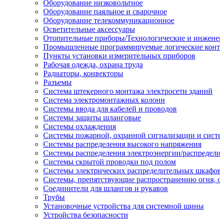
Оборудование низковольтное
Оборудование паяльное и сварочное
Оборудование телекоммуникационное
Осветительные аксессуары
Отопительные приборы/Технологические и инжене
Промышленные программируемые логические кон
Пункты установки измерительных приборов
Рабочая одежда, охрана труда
Радиаторы, конвекторы
Разъемы
Система штекерного монтажа электросети зданий
Система электромонтажных колонн
Системы ввода для кабелей и проводов
Системы защиты шланговые
Системы охлаждения
Системы пожарной, охранной сигнализации и сис
Системы распределения высокого напряжения
Системы распределения электроэнергии/распредел
Системы скрытой проводки под полом
Системы электрических распределительных шкафо
Системы, препятствующие распространению огня, 
Соединители для шлангов и рукавов
Трубы
Установочные устройства для системной шины
Устройства безопасности