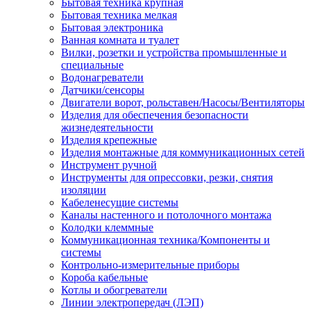
Бытовая техника крупная
Бытовая техника мелкая
Бытовая электроника
Ванная комната и туалет
Вилки, розетки и устройства промышленные и
специальные
Водонагреватели
Датчики/сенсоры
Двигатели ворот, рольставен/Насосы/Вентиляторы
Изделия для обеспечения безопасности
жизнедеятельности
Изделия крепежные
Изделия монтажные для коммуникационных сетей
Инструмент ручной
Инструменты для опрессовки, резки, снятия
изоляции
Кабеленесущие системы
Каналы настенного и потолочного монтажа
Колодки клеммные
Коммуникационная техника/Компоненты и
системы
Контрольно-измерительные приборы
Короба кабельные
Котлы и обогреватели
Линии электропередач (ЛЭП)