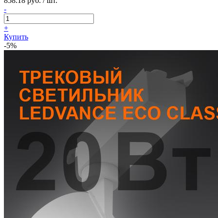
858.18 руб. / шт.
-
+
Купить
-5%