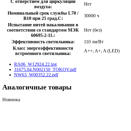
С отверстием для циркуляции
Нет
воздуха:
Номинальный срок службы L70 /
30000 ч
B10 при 25 град.C:
Испытание нитей накаливания в
соответствии со стандартом МЭК
Нет (без)
60695-2-11.:
Эффективность светильника:
110 лм/Вт
Класс энергоэффективности
A++, A+, A (LED)
встроенного светильника:
RA06_W12924.22.jpg
31675.04.N002150_TOKOV.pdf
NW63_W00352.22.pdf
Аналогичные товары
Новинка