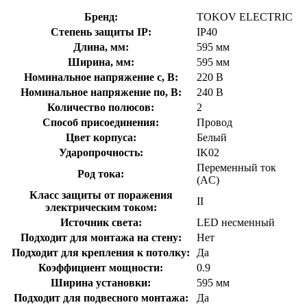
Бренд:
TOKOV ELECTRIC
Степень защиты IP:
IP40
Длина, мм:
595 мм
Ширина, мм:
595 мм
Номинальное напряжение с, В:
220 В
Номинальное напряжение по, В:
240 В
Количество полюсов:
2
Способ присоединения:
Провод
Цвет корпуса:
Белый
Ударопрочность:
IK02
Переменный ток
Род тока:
(AC)
Класс защиты от поражения
II
электрическим током:
Источник света:
LED несменный
Подходит для монтажа на стену:
Нет
Подходит для крепления к потолку:
Да
Коэффициент мощности:
0.9
Ширина установки:
595 мм
Подходит для подвесного монтажа:
Да