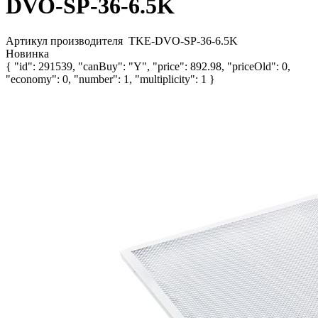
DVO-SP-36-6.5K
Артикул производителя
TKE-DVO-SP-36-6.5K
Новинка
{ "id": 291539, "canBuy": "Y", "price": 892.98, "priceOld": 0,
"economy": 0, "number": 1, "multiplicity": 1 }