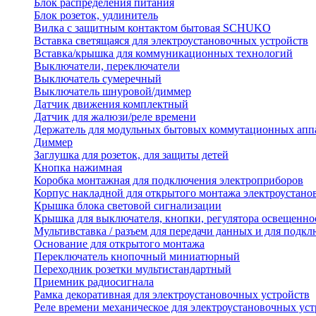
Блок распределения питания
Блок розеток, удлинитель
Вилка с защитным контактом бытовая SCHUKO
Вставка светящаяся для электроустановочных устройств
Вставка/крышка для коммуникационных технологий
Выключатели, переключатели
Выключатель сумеречный
Выключатель шнуровой/диммер
Датчик движения комплектный
Датчик для жалюзи/реле времени
Держатель для модульных бытовых коммутационных апп
Диммер
Заглушка для розеток, для защиты детей
Кнопка нажимная
Коробка монтажная для подключения электроприборов
Корпус накладной для открытого монтажа электроустано
Крышка блока световой сигнализации
Крышка для выключателя, кнопки, регулятора освещенно
Мультивставка / разъем для передачи данных и для подкл
Основание для открытого монтажа
Переключатель кнопочный миниатюрный
Переходник розетки мультистандартный
Приемник радиосигнала
Рамка декоративная для электроустановочных устройств
Реле времени механическое для электроустановочных уст