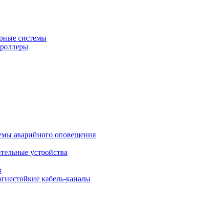
рные системы
троллеры
темы аварийного оповещения
ительные устройства
в
огнестойкие кабель-каналы