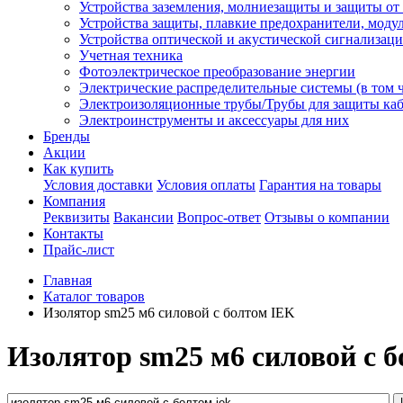
Устройства заземления, молниезащиты и защиты о
Устройства защиты, плавкие предохранители, моду
Устройства оптической и акустической сигнализац
Учетная техника
Фотоэлектрическое преобразование энергии
Электрические распределительные системы (в том 
Электроизоляционные трубы/Трубы для защиты каб
Электроинструменты и аксессуары для них
Бренды
Акции
Как купить
Условия доставки
Условия оплаты
Гарантия на товары
Компания
Реквизиты
Вакансии
Вопрос-ответ
Отзывы о компании
Контакты
Прайс-лист
Главная
Каталог товаров
Изолятор sm25 м6 силовой с болтом IEK
Изолятор sm25 м6 силовой с 