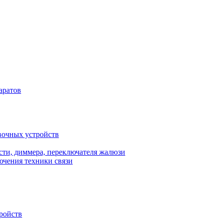
аратов
вочных устройств
сти, диммера, переключателя жалюзи
ючения техники связи
ройств