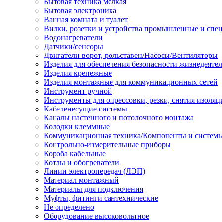
Бытовая техника мелкая
Бытовая электроника
Ванная комната и туалет
Вилки, розетки и устройства промышленные и спе
Водонагреватели
Датчики/сенсоры
Двигатели ворот, рольставен/Насосы/Вентиляторы
Изделия для обеспечения безопасности жизнедеяте
Изделия крепежные
Изделия монтажные для коммуникационных сетей
Инструмент ручной
Инструменты для опрессовки, резки, снятия изоляц
Кабеленесущие системы
Каналы настенного и потолочного монтажа
Колодки клеммные
Коммуникационная техника/Компоненты и систем
Контрольно-измерительные приборы
Короба кабельные
Котлы и обогреватели
Линии электропередач (ЛЭП)
Материал монтажный
Материалы для подключения
Муфты, фитинги сантехнические
Не определено
Оборудование высоковольтное