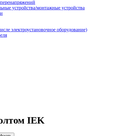
т перенапряжений
льные устройства/монтажные устройства
ии
числе электроустановочное оборудование)
еля
болтом IEK