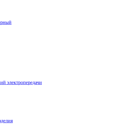
ерный
ий электропередачи
зделия