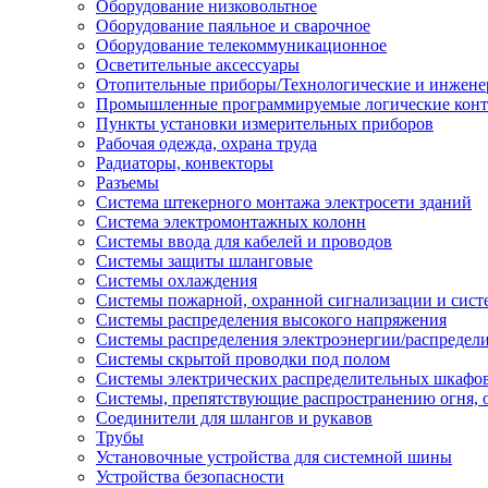
Оборудование низковольтное
Оборудование паяльное и сварочное
Оборудование телекоммуникационное
Осветительные аксессуары
Отопительные приборы/Технологические и инжене
Промышленные программируемые логические кон
Пункты установки измерительных приборов
Рабочая одежда, охрана труда
Радиаторы, конвекторы
Разъемы
Система штекерного монтажа электросети зданий
Система электромонтажных колонн
Системы ввода для кабелей и проводов
Системы защиты шланговые
Системы охлаждения
Системы пожарной, охранной сигнализации и сис
Системы распределения высокого напряжения
Системы распределения электроэнергии/распредел
Системы скрытой проводки под полом
Системы электрических распределительных шкафо
Системы, препятствующие распространению огня, 
Соединители для шлангов и рукавов
Трубы
Установочные устройства для системной шины
Устройства безопасности