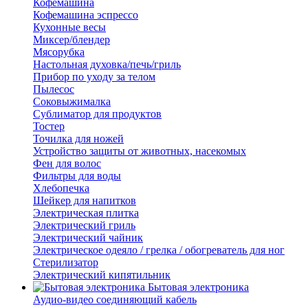
Кофемашина
Кофемашина эспрессо
Кухонные весы
Миксер/блендер
Мясорубка
Настольная духовка/печь/гриль
Прибор по уходу за телом
Пылесос
Соковыжималка
Сублиматор для продуктов
Тостер
Точилка для ножей
Устройство защиты от животных, насекомых
Фен для волос
Фильтры для воды
Хлебопечка
Шейкер для напитков
Электрическая плитка
Электрический гриль
Электрический чайник
Электрическое одеяло / грелка / обогреватель для ног
Стерилизатор
Электрический кипятильник
Бытовая электроника
Аудио-видео соединяющий кабель