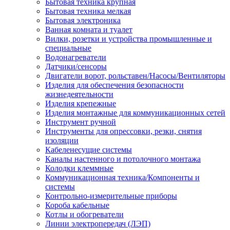
Бытовая техника крупная
Бытовая техника мелкая
Бытовая электроника
Ванная комната и туалет
Вилки, розетки и устройства промышленные и
специальные
Водонагреватели
Датчики/сенсоры
Двигатели ворот, рольставен/Насосы/Вентиляторы
Изделия для обеспечения безопасности
жизнедеятельности
Изделия крепежные
Изделия монтажные для коммуникационных сетей
Инструмент ручной
Инструменты для опрессовки, резки, снятия
изоляции
Кабеленесущие системы
Каналы настенного и потолочного монтажа
Колодки клеммные
Коммуникационная техника/Компоненты и
системы
Контрольно-измерительные приборы
Короба кабельные
Котлы и обогреватели
Линии электропередач (ЛЭП)