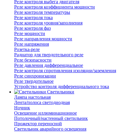
Реле контроля выбега двигателя
Реле контроля коэффициента мощности
Реле контроля температуры
Реле контроля тока
Реле контроля уровня/заполнения
Реле контроля фаз
Реле мощности
Реле направления мощности
Реле напряжения
Розетка-реле
Радиатор для твердотельного реле
Реле безопасности
Реле давления дифференциальное
Реле контроля спротивления изоляции/заземления
Реле синхронизации
Реле твердотельное
Устройство контроля дифференциального тока
Светильники
Лампа настольная
Лента/полоса светодиодная
Ночник
Освещение иллюминационное
Потолочный/настенный светильник
Прожектор переносной
Светильник аварийного освещения