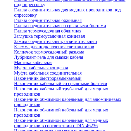
под опрессовку
Гильза соединительная для медных проводников под
опрессовку
Гильза соединительная обжимная
Гильза соединительная со срывными болтами
Гильза термоусадочная обжимная
Заглушка термоусадочная концевая
Зажим соединительный, ответвительный
Клемма для подключения светильников
Колпачок термоусадочный разъема
Лубрикант-гель для смазки кабеля
Мастика кабельная
Муфта кабельная концевая
Муфта кабельная соединительная
Наконечник быстроразмыкаемый
Наконечник кабельный со срывными болтами
Наконечник кабельный трубчатый для медных
проводников
Наконечник обжимной кабельный для алюминиевых
проводников
Наконечник обжимной кабельный для медных
проводников
Наконечник обжимной кабельный для медных
проводников в соответствии с DIN 46236
Наконечник-гильза для медных проводников