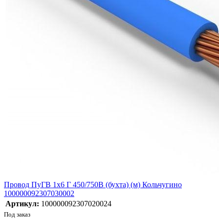
Провод ПуГВ 1х6 Г 450/750В (бухта) (м) Кольчугино
100000092307030002
Артикул:
100000092307020024
Под заказ