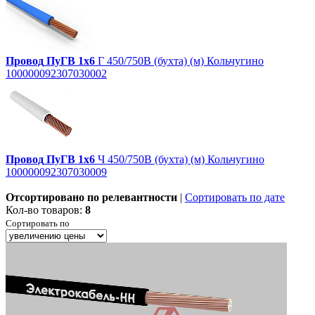
Провод
ПуГВ
1х6
Г 450/750В (бухта) (м) Кольчугино
100000092307030002
Провод
ПуГВ
1х6
Ч 450/750В (бухта) (м) Кольчугино
100000092307030009
Отсортировано по релевантности
|
Сортировать по дате
Кол-во товаров:
8
Сортировать по