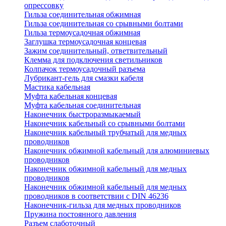
опрессовку
Гильза соединительная обжимная
Гильза соединительная со срывными болтами
Гильза термоусадочная обжимная
Заглушка термоусадочная концевая
Зажим соединительный, ответвительный
Клемма для подключения светильников
Колпачок термоусадочный разъема
Лубрикант-гель для смазки кабеля
Мастика кабельная
Муфта кабельная концевая
Муфта кабельная соединительная
Наконечник быстроразмыкаемый
Наконечник кабельный со срывными болтами
Наконечник кабельный трубчатый для медных
проводников
Наконечник обжимной кабельный для алюминиевых
проводников
Наконечник обжимной кабельный для медных
проводников
Наконечник обжимной кабельный для медных
проводников в соответствии с DIN 46236
Наконечник-гильза для медных проводников
Пружина постоянного давления
Разъем слаботочный