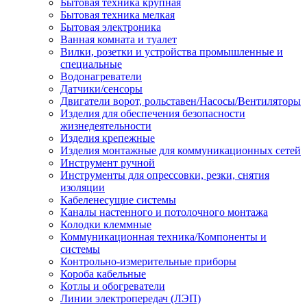
Бытовая техника крупная
Бытовая техника мелкая
Бытовая электроника
Ванная комната и туалет
Вилки, розетки и устройства промышленные и
специальные
Водонагреватели
Датчики/сенсоры
Двигатели ворот, рольставен/Насосы/Вентиляторы
Изделия для обеспечения безопасности
жизнедеятельности
Изделия крепежные
Изделия монтажные для коммуникационных сетей
Инструмент ручной
Инструменты для опрессовки, резки, снятия
изоляции
Кабеленесущие системы
Каналы настенного и потолочного монтажа
Колодки клеммные
Коммуникационная техника/Компоненты и
системы
Контрольно-измерительные приборы
Короба кабельные
Котлы и обогреватели
Линии электропередач (ЛЭП)