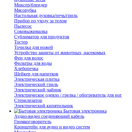
Миксер/блендер
Мясорубка
Настольная духовка/печь/гриль
Прибор по уходу за телом
Пылесос
Соковыжималка
Сублиматор для продуктов
Тостер
Точилка для ножей
Устройство защиты от животных, насекомых
Фен для волос
Фильтры для воды
Хлебопечка
Шейкер для напитков
Электрическая плитка
Электрический гриль
Электрический чайник
Электрическое одеяло / грелка / обогреватель для ног
Стерилизатор
Электрический кипятильник
Бытовая электроника
Аудио-видео соединяющий кабель
Громкоговоритель
Кронштейн для аудио и видео систем