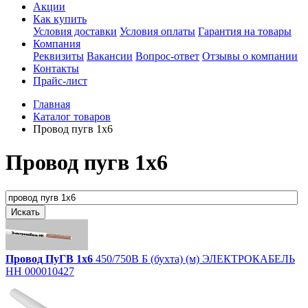
Акции
Как купить
Условия доставки
Условия оплаты
Гарантия на товары
Компания
Реквизиты
Вакансии
Вопрос-ответ
Отзывы о компании
Контакты
Прайс-лист
Главная
Каталог товаров
Провод пугв 1х6
Провод пугв 1х6
Провод
ПуГВ
1х6
450/750В Б (бухта) (м) ЭЛЕКТРОКАБЕЛЬ
НН 000010427