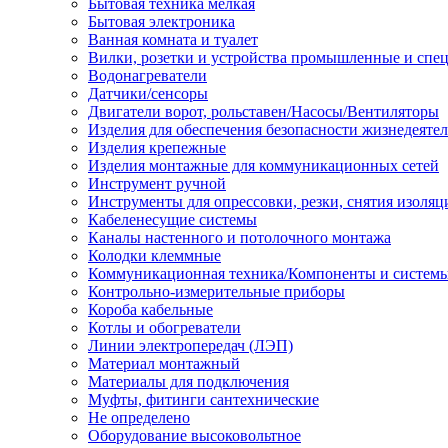
Бытовая техника мелкая
Бытовая электроника
Ванная комната и туалет
Вилки, розетки и устройства промышленные и спе
Водонагреватели
Датчики/сенсоры
Двигатели ворот, рольставен/Насосы/Вентиляторы
Изделия для обеспечения безопасности жизнедеяте
Изделия крепежные
Изделия монтажные для коммуникационных сетей
Инструмент ручной
Инструменты для опрессовки, резки, снятия изоляц
Кабеленесущие системы
Каналы настенного и потолочного монтажа
Колодки клеммные
Коммуникационная техника/Компоненты и систем
Контрольно-измерительные приборы
Короба кабельные
Котлы и обогреватели
Линии электропередач (ЛЭП)
Материал монтажный
Материалы для подключения
Муфты, фитинги сантехнические
Не определено
Оборудование высоковольтное