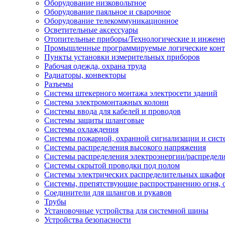
Оборудование низковольтное
Оборудование паяльное и сварочное
Оборудование телекоммуникационное
Осветительные аксессуары
Отопительные приборы/Технологические и инжене
Промышленные программируемые логические кон
Пункты установки измерительных приборов
Рабочая одежда, охрана труда
Радиаторы, конвекторы
Разъемы
Система штекерного монтажа электросети зданий
Система электромонтажных колонн
Системы ввода для кабелей и проводов
Системы защиты шланговые
Системы охлаждения
Системы пожарной, охранной сигнализации и сис
Системы распределения высокого напряжения
Системы распределения электроэнергии/распредел
Системы скрытой проводки под полом
Системы электрических распределительных шкафо
Системы, препятствующие распространению огня, 
Соединители для шлангов и рукавов
Трубы
Установочные устройства для системной шины
Устройства безопасности