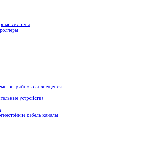
рные системы
троллеры
темы аварийного оповещения
ительные устройства
в
огнестойкие кабель-каналы