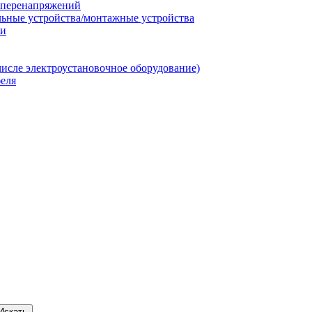
т перенапряжений
льные устройства/монтажные устройства
ии
числе электроустановочное оборудование)
еля