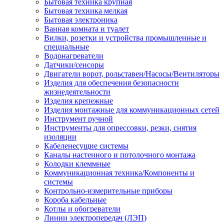
Бытовая техника крупная
Бытовая техника мелкая
Бытовая электроника
Ванная комната и туалет
Вилки, розетки и устройства промышленные и
специальные
Водонагреватели
Датчики/сенсоры
Двигатели ворот, рольставен/Насосы/Вентиляторы
Изделия для обеспечения безопасности
жизнедеятельности
Изделия крепежные
Изделия монтажные для коммуникационных сетей
Инструмент ручной
Инструменты для опрессовки, резки, снятия
изоляции
Кабеленесущие системы
Каналы настенного и потолочного монтажа
Колодки клеммные
Коммуникационная техника/Компоненты и
системы
Контрольно-измерительные приборы
Короба кабельные
Котлы и обогреватели
Линии электропередач (ЛЭП)