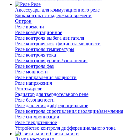
Реле
Аксессуары для коммутационного реле
Блок-контакт с выдержкой времени
Оптрон
Реле времени
Реле коммутационное
Реле контроля выбега двигателя
Реле контроля коэффициента мощности
Реле контроля температуры
Реле контроля тока
Реле контроля уровня/заполнения
Реле контроля фаз
Реле мощности
Реле направления мощности
Реле напряжения
Розетка-реле
Радиатор для твердотельного реле
Реле безопасности
Реле давления дифференциальное
Реле контроля спротивления изоляции/заземления
Реле синхронизации
Реле твердотельное
Устройство контроля дифференциального тока
Светильники
Лампа настольная