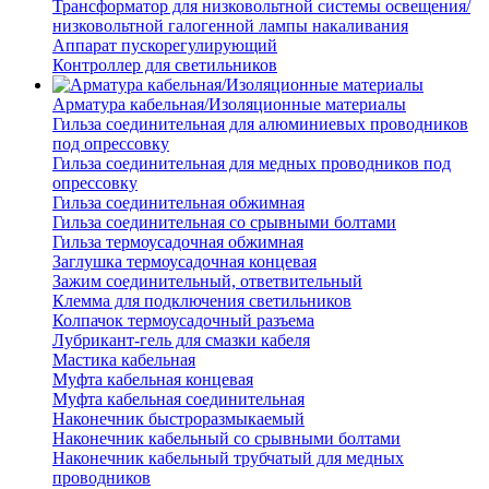
Трансформатор для низковольтной системы освещения/
низковольтной галогенной лампы накаливания
Аппарат пускорегулирующий
Контроллер для светильников
Арматура кабельная/Изоляционные материалы
Гильза соединительная для алюминиевых проводников
под опрессовку
Гильза соединительная для медных проводников под
опрессовку
Гильза соединительная обжимная
Гильза соединительная со срывными болтами
Гильза термоусадочная обжимная
Заглушка термоусадочная концевая
Зажим соединительный, ответвительный
Клемма для подключения светильников
Колпачок термоусадочный разъема
Лубрикант-гель для смазки кабеля
Мастика кабельная
Муфта кабельная концевая
Муфта кабельная соединительная
Наконечник быстроразмыкаемый
Наконечник кабельный со срывными болтами
Наконечник кабельный трубчатый для медных
проводников