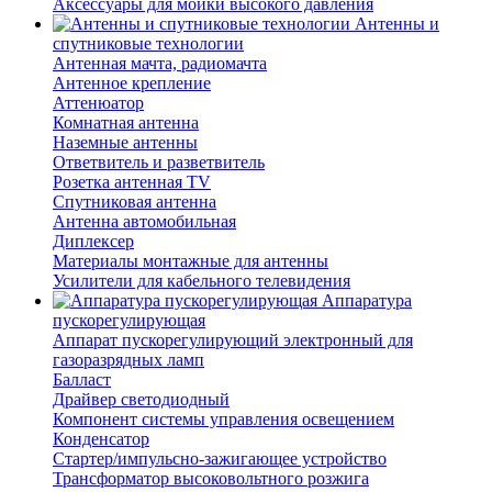
Аксессуары для мойки высокого давления
Антенны и
спутниковые технологии
Антенная мачта, радиомачта
Антенное крепление
Аттенюатор
Комнатная антенна
Наземные антенны
Ответвитель и разветвитель
Розетка антенная TV
Спутниковая антенна
Антенна автомобильная
Диплексер
Материалы монтажные для антенны
Усилители для кабельного телевидения
Аппаратура
пускорегулирующая
Аппарат пускорегулирующий электронный для
газоразрядных ламп
Балласт
Драйвер светодиодный
Компонент системы управления освещением
Конденсатор
Стартер/импульсно-зажигающее устройство
Трансформатор высоковольтного розжига