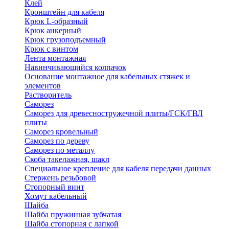
Клей
Кронштейн для кабеля
Крюк L-образный
Крюк анкерный
Крюк грузоподъемный
Крюк с винтом
Лента монтажная
Навинчивающийся колпачок
Основание монтажное для кабельных стяжек и
элементов
Растворитель
Саморез
Саморез для древесностружечной плиты/ГСК/ГВЛ
плиты
Саморез кровельный
Саморез по дереву
Саморез по металлу
Скоба такелажная, шакл
Специальное крепление для кабеля передачи данных
Стержень резьбовой
Стопорный винт
Хомут кабельный
Шайба
Шайба пружинная зубчатая
Шайба стопорная с лапкой