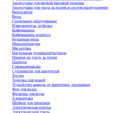
Аксессуары для мелкой бытовой техники
Аксессуары для ухода за полом и систем пылеудаления
Вентилятор
Весы
Гладильное оборудование
Измельчитель, рубилка
Кофемашина
Кофемашина эспрессо
Кухонные весы
Миксер/блендер
Мясорубка
Настольная духовка/печь/гриль
Прибор по уходу за телом
Пылесос
Соковыжималка
Сублиматор для продуктов
Тостер
Точилка для ножей
Устройство защиты от животных, насекомых
Фен для волос
Фильтры для воды
Хлебопечка
Шейкер для напитков
Электрическая плитка
Электрический гриль