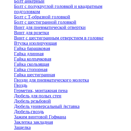
Болт анкерный
Болт с полукруглой головкой и квадратным
подголовком
Болт с Т-образной головкой
Болт с шестигранной головкой
Винт для пневматической отвертки
Винт для розетки
Винт с шестигранным отверстием в головке
Втулка изолирующая
Гайка барашковая
Гайка длинная
Гайка колпачковая
Гайка скользящая
Гайка стопорная
Гайка шестигранная
Гвозди для пневматического молотка
Гвоздь
Герметик, монтажная пена
Дюбель для полых стен
Дюбель резьбовой
Дюбель универсальный /вставка
Дюбель-гвоздь
Зажим винтовой Гофмана
Заклепка закладная
Защелка