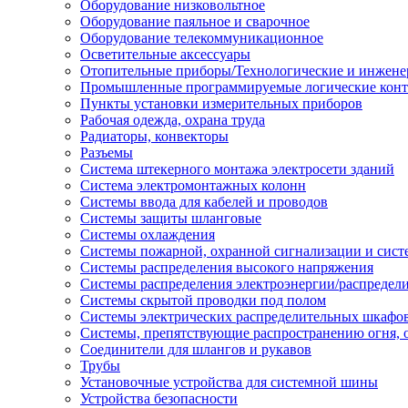
Оборудование низковольтное
Оборудование паяльное и сварочное
Оборудование телекоммуникационное
Осветительные аксессуары
Отопительные приборы/Технологические и инжене
Промышленные программируемые логические кон
Пункты установки измерительных приборов
Рабочая одежда, охрана труда
Радиаторы, конвекторы
Разъемы
Система штекерного монтажа электросети зданий
Система электромонтажных колонн
Системы ввода для кабелей и проводов
Системы защиты шланговые
Системы охлаждения
Системы пожарной, охранной сигнализации и сис
Системы распределения высокого напряжения
Системы распределения электроэнергии/распредел
Системы скрытой проводки под полом
Системы электрических распределительных шкафо
Системы, препятствующие распространению огня, 
Соединители для шлангов и рукавов
Трубы
Установочные устройства для системной шины
Устройства безопасности