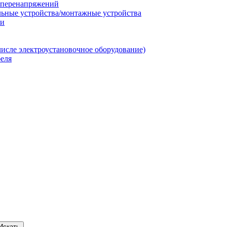
т перенапряжений
льные устройства/монтажные устройства
ии
числе электроустановочное оборудование)
еля