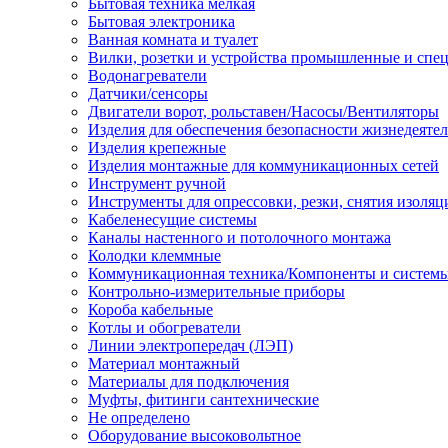
Бытовая техника мелкая
Бытовая электроника
Ванная комната и туалет
Вилки, розетки и устройства промышленные и спе
Водонагреватели
Датчики/сенсоры
Двигатели ворот, рольставен/Насосы/Вентиляторы
Изделия для обеспечения безопасности жизнедеяте
Изделия крепежные
Изделия монтажные для коммуникационных сетей
Инструмент ручной
Инструменты для опрессовки, резки, снятия изоляц
Кабеленесущие системы
Каналы настенного и потолочного монтажа
Колодки клеммные
Коммуникационная техника/Компоненты и систем
Контрольно-измерительные приборы
Короба кабельные
Котлы и обогреватели
Линии электропередач (ЛЭП)
Материал монтажный
Материалы для подключения
Муфты, фитинги сантехнические
Не определено
Оборудование высоковольтное