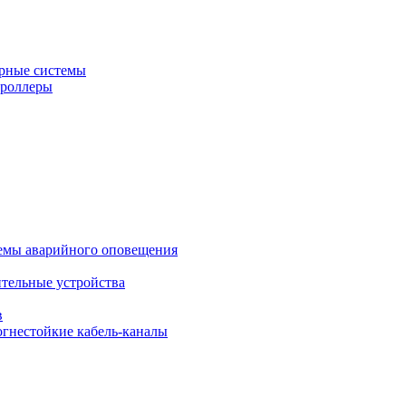
рные системы
троллеры
темы аварийного оповещения
ительные устройства
в
огнестойкие кабель-каналы