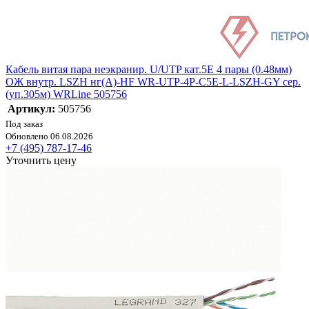
Кабель витая пара неэкранир. U/UTP кат.5E 4 пары (0.48мм)
ОЖ внутр. LSZH нг(А)-HF WR-UTP-4P-C5E-L-LSZH-GY сер.
(уп.305м) WRLine 505756
Артикул:
505756
Под заказ
Обновлено 06.08.2026
+7 (495) 787-17-46
Уточнить цену