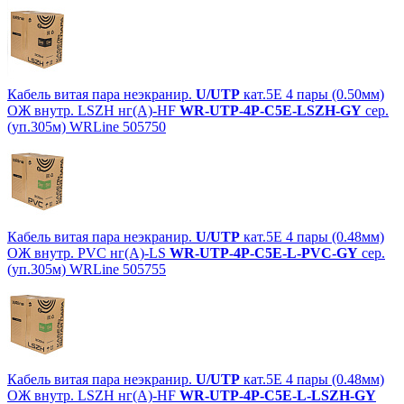
Кабель витая пара неэкранир.
U/UTP
кат.5E 4 пары (0.50мм)
ОЖ внутр. LSZH нг(А)-HF
WR-UTP-4P-C5E-LSZH-GY
сер.
(уп.305м) WRLine 505750
Кабель витая пара неэкранир.
U/UTP
кат.5E 4 пары (0.48мм)
ОЖ внутр. PVC нг(А)-LS
WR-UTP-4P-C5E-L-PVC-GY
сер.
(уп.305м) WRLine 505755
Кабель витая пара неэкранир.
U/UTP
кат.5E 4 пары (0.48мм)
ОЖ внутр. LSZH нг(А)-HF
WR-UTP-4P-C5E-L-LSZH-GY