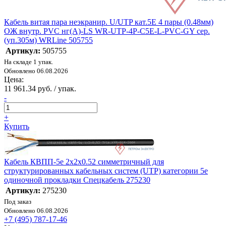
Кабель витая пара неэкранир. U/UTP кат.5E 4 пары (0.48мм)
ОЖ внутр. PVC нг(А)-LS WR-UTP-4P-C5E-L-PVC-GY сер.
(уп.305м) WRLine 505755
Артикул:
505755
На складе 1 упак.
Обновлено 06.08.2026
Цена:
11 961.34 руб. / упак.
-
+
Купить
Кабель КВПП-5е 2х2х0.52 симметричный для
структурированных кабельных систем (UTP) категории 5e
одиночной прокладки Спецкабель 275230
Артикул:
275230
Под заказ
Обновлено 06.08.2026
+7 (495) 787-17-46