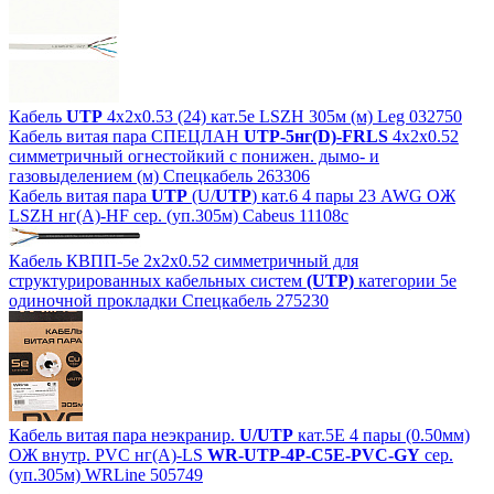
Кабель
UTP
4х2х0.53 (24) кат.5e LSZH 305м (м) Leg 032750
Кабель витая пара СПЕЦЛАН
UTP-5нг(D)-FRLS
4х2х0.52
симметричный огнестойкий с понижен. дымо- и
газовыделением (м) Спецкабель 263306
Кабель витая пара
UTP
(U/
UTP
) кат.6 4 пары 23 AWG ОЖ
LSZH нг(А)-HF сер. (уп.305м) Cabeus 11108c
Кабель КВПП-5е 2х2х0.52 симметричный для
структурированных кабельных систем
(UTP)
категории 5e
одиночной прокладки Спецкабель 275230
Кабель витая пара неэкранир.
U/UTP
кат.5E 4 пары (0.50мм)
ОЖ внутр. PVC нг(А)-LS
WR-UTP-4P-C5E-PVC-GY
сер.
(уп.305м) WRLine 505749