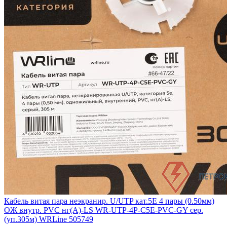
Кабель витая пара неэкранир. U/UTP кат.5E 4 пары (0.50мм)
ОЖ внутр. PVC нг(А)-LS WR-UTP-4P-C5E-PVC-GY сер.
(уп.305м) WRLine 505749