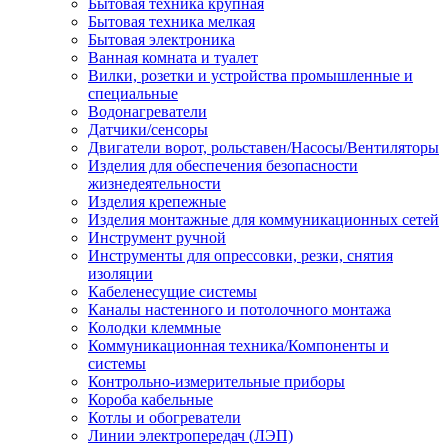
Бытовая техника крупная
Бытовая техника мелкая
Бытовая электроника
Ванная комната и туалет
Вилки, розетки и устройства промышленные и
специальные
Водонагреватели
Датчики/сенсоры
Двигатели ворот, рольставен/Насосы/Вентиляторы
Изделия для обеспечения безопасности
жизнедеятельности
Изделия крепежные
Изделия монтажные для коммуникационных сетей
Инструмент ручной
Инструменты для опрессовки, резки, снятия
изоляции
Кабеленесущие системы
Каналы настенного и потолочного монтажа
Колодки клеммные
Коммуникационная техника/Компоненты и
системы
Контрольно-измерительные приборы
Короба кабельные
Котлы и обогреватели
Линии электропередач (ЛЭП)