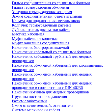
Гильза соединительная со срывными болтами
Гильза термоусадочная обжимная
Заглушка термоусадочная концевая
Зажим соединительный, ответвительный
Клемма для подключения светильников
Колпачок термоусадочный разъема
Лубрикант-гель для смазки кабеля
Мастика кабельная
Муфта кабельная концевая
Муфта кабельная соединительная
Наконечник быстроразмыкаемый
Наконечник кабельный со срывными болтами
Наконечник кабельный трубчатый для медных
проводников
Наконечник обжимной кабельный для алюминиевых
проводников
Наконечник обжимной кабельный для медных
проводников
Наконечник обжимной кабельный для медных
проводников в соответствии с DIN 46236
Наконечник-гильза для медных проводников
Пружина постоянного давления
Разъем слаботочный
Сжим ответвительный, ответвитель
Система маркировки кабеля