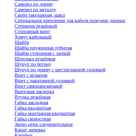
Саморез по дереву
Саморез по металлу
Скоба такелажная, шакл
Специальное крепление для кабеля передачи данных
Стержень резьбовой
Стопорный винт
Хомут кабельный
Шайба
Шайба пружинная зубчатая
Шайба стопорная с лапкой
Шпилька резьбовая
Шуруп по бетону
Шуруп по дереву с шестигранной головкой
Винт с кольцом
Винт с накатанной головкой
Винт самонарезающий
Винтовая заклепка
Втулка резьбовая
Гайка закладная
Гайка квадратная
Гайка монтажная квадратная
Гайка скоростная
Звено цепи соединительное
Канат, веревка
Карабин