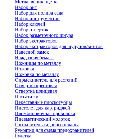
Метла, веник, щетка
Набор бит
Набор для полива сада
Набор инструментов
Набор ключей
Набор отверток
Набор разметочного шнура
Набор экстракторов
Набор экстракторов для шурупов/винтов
Навесной замок
Наждачная бумага
Ножницы по металлу
Ножовка
Ножовка по металлу
Опрыскиватель для растений
Отвертка крестовая
Отвертка шлицевая
Пассатижи
Переставные плоскогубцы
Пистолет для картриджей
Пломбировочная проволока
Пневматический молоток
Распылитель садового шланга
Рукоятки для съема предохранителей
Рулетка