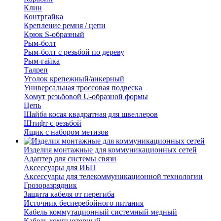
Клин
Контргайка
Крепление ремня / цепи
Крюк S-образный
Рым-болт
Рым-болт с резьбой по дереву
Рым-гайка
Талреп
Уголок крепежный/анкерный
Универсальная троссовая подвеска
Хомут резьбовой U-образной формы
Цепь
Шайба косая квадратная для швеллеров
Штифт с резьбой
Ящик с набором метизов
Изделия монтажные для коммуникационных сетей
Адаптер для системы связи
Аксессуары для ИБП
Аксессуары для телекоммуникационной технологии
Грозоразрядник
Защита кабеля от перегиба
Источник бесперебойного питания
Кабель коммутационный системный медный
Кабель компьютерный