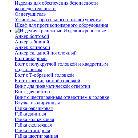
Изделия для обеспечения безопасности
жизнедеятельности
Огнетушитель
Установка аэрозольного пожаротушения
Шкаф для противопожарного оборудования
Изделия крепежные
Анкер болтовой
Анкер забивной
Анкер клиновой
Анкер складной потолочный
Болт анкерный
Болт с полукруглой головкой и квадратным
подголовком
Болт с Т-образной головкой
Болт с шестигранной головкой
Винт для пневматической отвертки
Винт для розетки
Винт с шестигранным отверстием в головке
Втулка изолирующая
Гайка барашковая
Гайка длинная
Гайка колпачковая
Гайка скользящая
Гайка стопорная
Гайка шестигранная