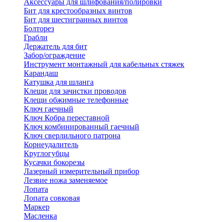
Аксессуары для шлифования/полировки
Бит для крестообразных винтов
Бит для шестигранных винтов
Болторез
Грабли
Держатель для бит
Забор/ограждение
Инструмент монтажный для кабельных стяжек
Карандаш
Катушка для шланга
Клещи для зачистки проводов
Клещи обжимные телефонные
Ключ гаечный
Ключ Кобра переставной
Ключ комбинированный гаечный
Ключ сверлильного патрона
Корнеудалитель
Круглогубцы
Кусачки бокорезы
Лазерный измерительный прибор
Лезвие ножа заменяемое
Лопата
Лопата совковая
Маркер
Масленка