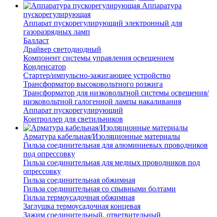
Аппаратура
пускорегулирующая
Аппарат пускорегулирующий электронный для
газоразрядных ламп
Балласт
Драйвер светодиодный
Компонент системы управления освещением
Конденсатор
Стартер/импульсно-зажигающее устройство
Трансформатор высоковольтного розжига
Трансформатор для низковольтной системы освещения/
низковольтной галогенной лампы накаливания
Аппарат пускорегулирующий
Контроллер для светильников
Арматура кабельная/Изоляционные материалы
Гильза соединительная для алюминиевых проводников
под опрессовку
Гильза соединительная для медных проводников под
опрессовку
Гильза соединительная обжимная
Гильза соединительная со срывными болтами
Гильза термоусадочная обжимная
Заглушка термоусадочная концевая
Зажим соединительный, ответвительный