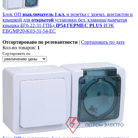
Блок ОП
выключатель
1-кл.
и розетка с заземл. контактом и
крышкой для
открытой
установки бел. клавиша/дымчатая
крышка БГб-22-31-ГПБд
IP54
ГЕРМЕС
PLUS
ИЭК
EBGMP20-K03-31-54-EC
Отсортировано по релевантности
|
Сортировать по дате
Кол-во товаров:
1
Сортировать по