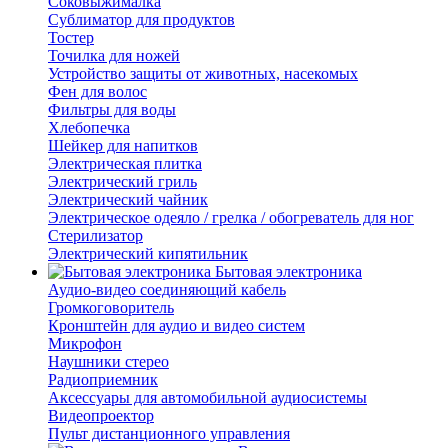
Соковыжималка
Сублиматор для продуктов
Тостер
Точилка для ножей
Устройство защиты от животных, насекомых
Фен для волос
Фильтры для воды
Хлебопечка
Шейкер для напитков
Электрическая плитка
Электрический гриль
Электрический чайник
Электрическое одеяло / грелка / обогреватель для ног
Стерилизатор
Электрический кипятильник
Бытовая электроника
Аудио-видео соединяющий кабель
Громкоговоритель
Кронштейн для аудио и видео систем
Микрофон
Наушники стерео
Радиоприемник
Аксессуары для автомобильной аудиосистемы
Видеопроектор
Пульт дистанционного управления