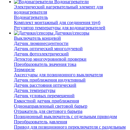
Водонагреватели
Электрический нагревательный элемент для
водонагревателя
Водонагреватель
Комплект монтажный для соединения труб
Регулятор температуры для водонагревателей
Датчики/сенсоры
Выключатель концевой
Датчик люминесцентности
Датчик оптический многолучевой
Датчик фотоэлектрический
Детектор многоуровневой проверки
Преобразователь значения тока
Термореле
Аксессуары для позиционного выключателя
Датчик приближения индуктивный
Датчик расстояния оптический
Датчик температуры
Датчик угловых перемещений
Емкостной датчик приближения
Однонаправленный световой барьер
Отражатель для светового барьера
Позиционный выключатель с отдельным приводом
Преобразователь давления
Привод для позиционного переключателя с раздельным