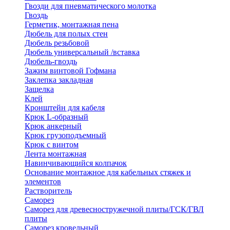
Гвозди для пневматического молотка
Гвоздь
Герметик, монтажная пена
Дюбель для полых стен
Дюбель резьбовой
Дюбель универсальный /вставка
Дюбель-гвоздь
Зажим винтовой Гофмана
Заклепка закладная
Защелка
Клей
Кронштейн для кабеля
Крюк L-образный
Крюк анкерный
Крюк грузоподъемный
Крюк с винтом
Лента монтажная
Навинчивающийся колпачок
Основание монтажное для кабельных стяжек и
элементов
Растворитель
Саморез
Саморез для древесностружечной плиты/ГСК/ГВЛ
плиты
Саморез кровельный