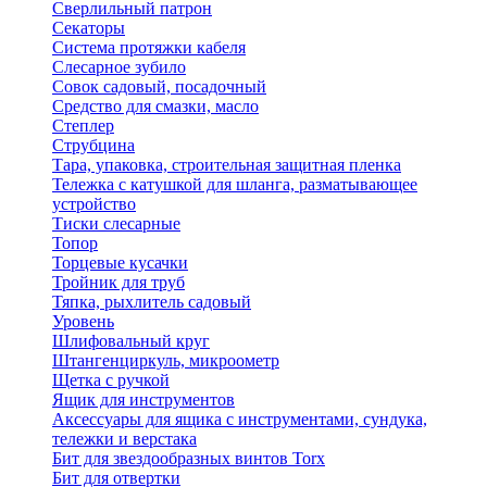
Сверлильный патрон
Секаторы
Система протяжки кабеля
Слесарное зубило
Совок садовый, посадочный
Средство для смазки, масло
Степлер
Струбцина
Тара, упаковка, строительная защитная пленка
Тележка с катушкой для шланга, разматывающее
устройство
Тиски слесарные
Топор
Торцевые кусачки
Тройник для труб
Тяпка, рыхлитель садовый
Уровень
Шлифовальный круг
Штангенциркуль, микроометр
Щетка с ручкой
Ящик для инструментов
Аксессуары для ящика с инструментами, сундука,
тележки и верстака
Бит для звездообразных винтов Torx
Бит для отвертки