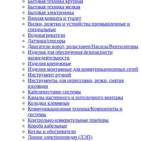
Бытовая техника крупная
Бытовая техника мелкая
Бытовая электроника
Ванная комната и туалет
Вилки, розетки и устройства промышленные и
специальные
Водонагреватели
Датчики/сенсоры
Двигатели ворот, рольставен/Насосы/Вентиляторы
Изделия для обеспечения безопасности
жизнедеятельности
Изделия крепежные
Изделия монтажные для коммуникационных сетей
Инструмент ручной
Инструменты для опрессовки, резки, снятия
изоляции
Кабеленесущие системы
Каналы настенного и потолочного монтажа
Колодки клеммные
Коммуникационная техника/Компоненты и
системы
Контрольно-измерительные приборы
Короба кабельные
Котлы и обогреватели
Линии электропередач (ЛЭП)