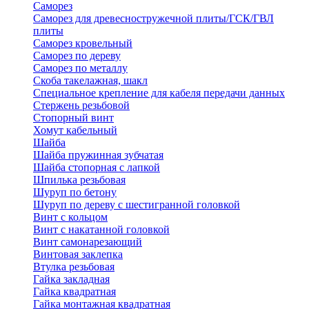
Саморез
Саморез для древесностружечной плиты/ГСК/ГВЛ
плиты
Саморез кровельный
Саморез по дереву
Саморез по металлу
Скоба такелажная, шакл
Специальное крепление для кабеля передачи данных
Стержень резьбовой
Стопорный винт
Хомут кабельный
Шайба
Шайба пружинная зубчатая
Шайба стопорная с лапкой
Шпилька резьбовая
Шуруп по бетону
Шуруп по дереву с шестигранной головкой
Винт с кольцом
Винт с накатанной головкой
Винт самонарезающий
Винтовая заклепка
Втулка резьбовая
Гайка закладная
Гайка квадратная
Гайка монтажная квадратная