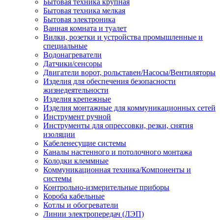
Бытовая техника крупная
Бытовая техника мелкая
Бытовая электроника
Ванная комната и туалет
Вилки, розетки и устройства промышленные и
специальные
Водонагреватели
Датчики/сенсоры
Двигатели ворот, рольставен/Насосы/Вентиляторы
Изделия для обеспечения безопасности
жизнедеятельности
Изделия крепежные
Изделия монтажные для коммуникационных сетей
Инструмент ручной
Инструменты для опрессовки, резки, снятия
изоляции
Кабеленесущие системы
Каналы настенного и потолочного монтажа
Колодки клеммные
Коммуникационная техника/Компоненты и
системы
Контрольно-измерительные приборы
Короба кабельные
Котлы и обогреватели
Линии электропередач (ЛЭП)