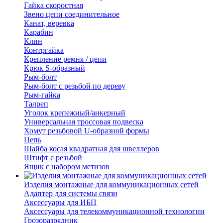
Гайка скоростная
Звено цепи соединительное
Канат, веревка
Карабин
Клин
Контргайка
Крепление ремня / цепи
Крюк S-образный
Рым-болт
Рым-болт с резьбой по дереву
Рым-гайка
Талреп
Уголок крепежный/анкерный
Универсальная троссовая подвеска
Хомут резьбовой U-образной формы
Цепь
Шайба косая квадратная для швеллеров
Штифт с резьбой
Ящик с набором метизов
Изделия монтажные для коммуникационных сетей
Адаптер для системы связи
Аксессуары для ИБП
Аксессуары для телекоммуникационной технологии
Грозоразрядник