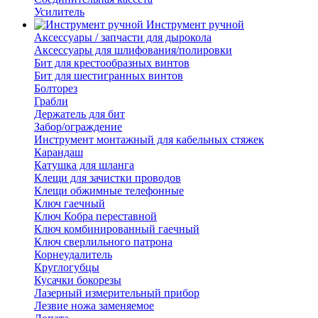
Усилитель
Инструмент ручной
Аксессуары / запчасти для дырокола
Аксессуары для шлифования/полировки
Бит для крестообразных винтов
Бит для шестигранных винтов
Болторез
Грабли
Держатель для бит
Забор/ограждение
Инструмент монтажный для кабельных стяжек
Карандаш
Катушка для шланга
Клещи для зачистки проводов
Клещи обжимные телефонные
Ключ гаечный
Ключ Кобра переставной
Ключ комбинированный гаечный
Ключ сверлильного патрона
Корнеудалитель
Круглогубцы
Кусачки бокорезы
Лазерный измерительный прибор
Лезвие ножа заменяемое