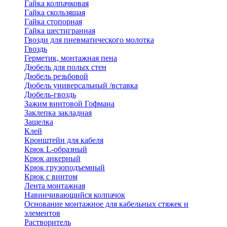
Гайка колпачковая
Гайка скользящая
Гайка стопорная
Гайка шестигранная
Гвозди для пневматического молотка
Гвоздь
Герметик, монтажная пена
Дюбель для полых стен
Дюбель резьбовой
Дюбель универсальный /вставка
Дюбель-гвоздь
Зажим винтовой Гофмана
Заклепка закладная
Защелка
Клей
Кронштейн для кабеля
Крюк L-образный
Крюк анкерный
Крюк грузоподъемный
Крюк с винтом
Лента монтажная
Навинчивающийся колпачок
Основание монтажное для кабельных стяжек и
элементов
Растворитель