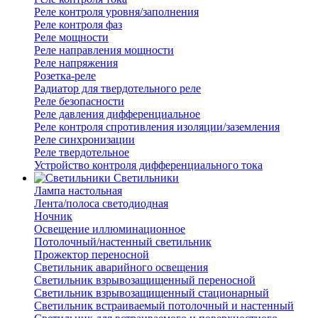
Реле контроля уровня/заполнения
Реле контроля фаз
Реле мощности
Реле направления мощности
Реле напряжения
Розетка-реле
Радиатор для твердотельного реле
Реле безопасности
Реле давления дифференциальное
Реле контроля спротивления изоляции/заземления
Реле синхронизации
Реле твердотельное
Устройство контроля дифференциального тока
Светильники
Лампа настольная
Лента/полоса светодиодная
Ночник
Освещение иллюминационное
Потолочный/настенный светильник
Прожектор переносной
Светильник аварийного освещения
Светильник взрывозащищенный переносной
Светильник взрывозащищенный стационарный
Светильник встраиваемый потолочный и настенный