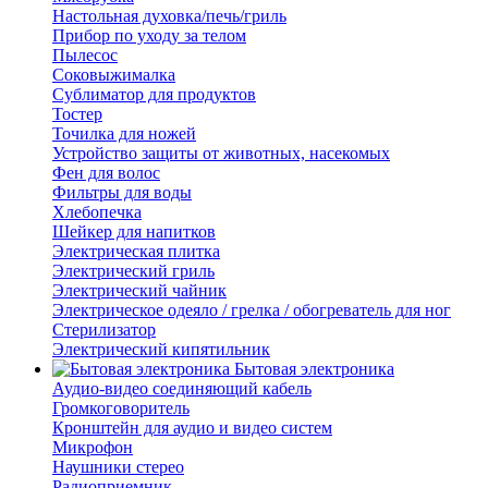
Настольная духовка/печь/гриль
Прибор по уходу за телом
Пылесос
Соковыжималка
Сублиматор для продуктов
Тостер
Точилка для ножей
Устройство защиты от животных, насекомых
Фен для волос
Фильтры для воды
Хлебопечка
Шейкер для напитков
Электрическая плитка
Электрический гриль
Электрический чайник
Электрическое одеяло / грелка / обогреватель для ног
Стерилизатор
Электрический кипятильник
Бытовая электроника
Аудио-видео соединяющий кабель
Громкоговоритель
Кронштейн для аудио и видео систем
Микрофон
Наушники стерео
Радиоприемник