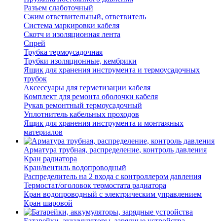
Разъем слаботочный
Сжим ответвительный, ответвитель
Система маркировки кабеля
Скотч и изоляционная лента
Спрей
Трубка термоусадочная
Трубки изоляционные, кембрики
Ящик для хранения инструмента и термоусадочных
трубок
Аксессуары для герметизации кабеля
Комплект для ремонта оболочки кабеля
Рукав ремонтный термоусадочный
Уплотнитель кабельных проходов
Ящик для хранения инструмента и монтажных
материалов
Арматура трубная, распределение, контроль давления
Кран радиатора
Кран/вентиль водопроводный
Распределитель на 2 входа с контроллером давления
Термостат/оголовок термостата радиатора
Кран водопроводный с электрическим управлением
Кран шаровой
Батарейки, аккумуляторы, зарядные устройства