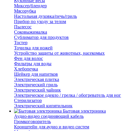
Кухонные весы
Миксер/блендер
Мясорубка
Настольная духовка/печь/гриль
Прибор по уходу за телом
Пылесос
Соковыжималка
Сублиматор для продуктов
Тостер
Точилка для ножей
Устройство защиты от животных, насекомых
Фен для волос
Фильтры для воды
Хлебопечка
Шейкер для напитков
Электрическая плитка
Электрический гриль
Электрический чайник
Электрическое одеяло / грелка / обогреватель для ног
Стерилизатор
Электрический кипятильник
Бытовая электроника
Аудио-видео соединяющий кабель
Громкоговоритель
Кронштейн для аудио и видео систем