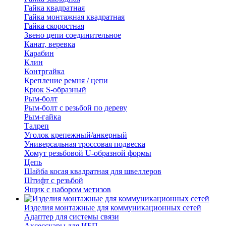
Гайка квадратная
Гайка монтажная квадратная
Гайка скоростная
Звено цепи соединительное
Канат, веревка
Карабин
Клин
Контргайка
Крепление ремня / цепи
Крюк S-образный
Рым-болт
Рым-болт с резьбой по дереву
Рым-гайка
Талреп
Уголок крепежный/анкерный
Универсальная троссовая подвеска
Хомут резьбовой U-образной формы
Цепь
Шайба косая квадратная для швеллеров
Штифт с резьбой
Ящик с набором метизов
Изделия монтажные для коммуникационных сетей
Адаптер для системы связи
Аксессуары для ИБП