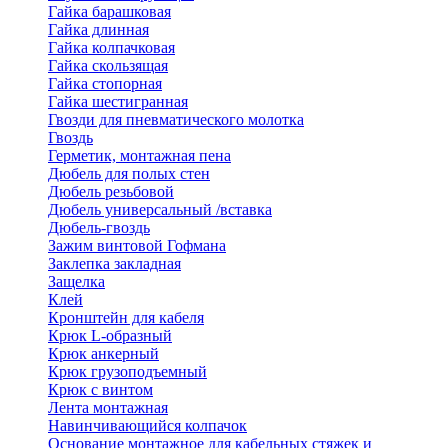
Гайка барашковая
Гайка длинная
Гайка колпачковая
Гайка скользящая
Гайка стопорная
Гайка шестигранная
Гвозди для пневматического молотка
Гвоздь
Герметик, монтажная пена
Дюбель для полых стен
Дюбель резьбовой
Дюбель универсальный /вставка
Дюбель-гвоздь
Зажим винтовой Гофмана
Заклепка закладная
Защелка
Клей
Кронштейн для кабеля
Крюк L-образный
Крюк анкерный
Крюк грузоподъемный
Крюк с винтом
Лента монтажная
Навинчивающийся колпачок
Основание монтажное для кабельных стяжек и