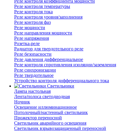
Реле контроля коэффициента мощности
Реле контроля температуры
Реле контроля тока
Реле контроля уровня/заполнения
Реле контроля фаз
Реле мощности
Реле направления мощности
Реле напряжения
Розетка-реле
Радиатор для твердотельного реле
Реле безопасности
Реле давления дифференциальное
Реле контроля спротивления изоляции/заземления
Реле синхронизации
Реле твердотельное
Устройство контроля дифференциального тока
Светильники
Лампа настольная
Лента/полоса светодиодная
Ночник
Освещение иллюминационное
Потолочный/настенный светильник
Прожектор переносной
Светильник аварийного освещения
Светильник взрывозащищенный переносной