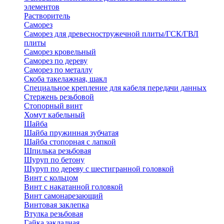
элементов
Растворитель
Саморез
Саморез для древесностружечной плиты/ГСК/ГВЛ
плиты
Саморез кровельный
Саморез по дереву
Саморез по металлу
Скоба такелажная, шакл
Специальное крепление для кабеля передачи данных
Стержень резьбовой
Стопорный винт
Хомут кабельный
Шайба
Шайба пружинная зубчатая
Шайба стопорная с лапкой
Шпилька резьбовая
Шуруп по бетону
Шуруп по дереву с шестигранной головкой
Винт с кольцом
Винт с накатанной головкой
Винт самонарезающий
Винтовая заклепка
Втулка резьбовая
Гайка закладная