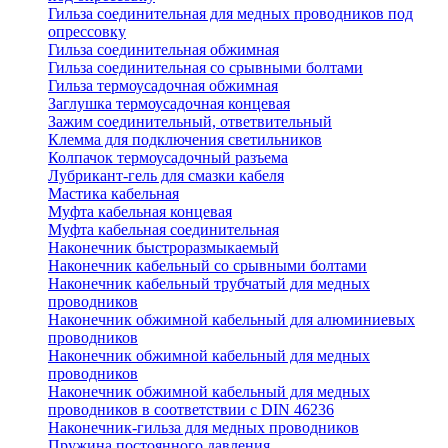
Гильза соединительная для медных проводников под
опрессовку
Гильза соединительная обжимная
Гильза соединительная со срывными болтами
Гильза термоусадочная обжимная
Заглушка термоусадочная концевая
Зажим соединительный, ответвительный
Клемма для подключения светильников
Колпачок термоусадочный разъема
Лубрикант-гель для смазки кабеля
Мастика кабельная
Муфта кабельная концевая
Муфта кабельная соединительная
Наконечник быстроразмыкаемый
Наконечник кабельный со срывными болтами
Наконечник кабельный трубчатый для медных
проводников
Наконечник обжимной кабельный для алюминиевых
проводников
Наконечник обжимной кабельный для медных
проводников
Наконечник обжимной кабельный для медных
проводников в соответствии с DIN 46236
Наконечник-гильза для медных проводников
Пружина постоянного давления