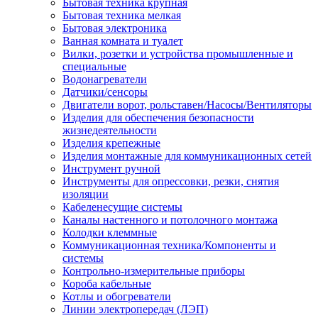
Бытовая техника крупная
Бытовая техника мелкая
Бытовая электроника
Ванная комната и туалет
Вилки, розетки и устройства промышленные и
специальные
Водонагреватели
Датчики/сенсоры
Двигатели ворот, рольставен/Насосы/Вентиляторы
Изделия для обеспечения безопасности
жизнедеятельности
Изделия крепежные
Изделия монтажные для коммуникационных сетей
Инструмент ручной
Инструменты для опрессовки, резки, снятия
изоляции
Кабеленесущие системы
Каналы настенного и потолочного монтажа
Колодки клеммные
Коммуникационная техника/Компоненты и
системы
Контрольно-измерительные приборы
Короба кабельные
Котлы и обогреватели
Линии электропередач (ЛЭП)